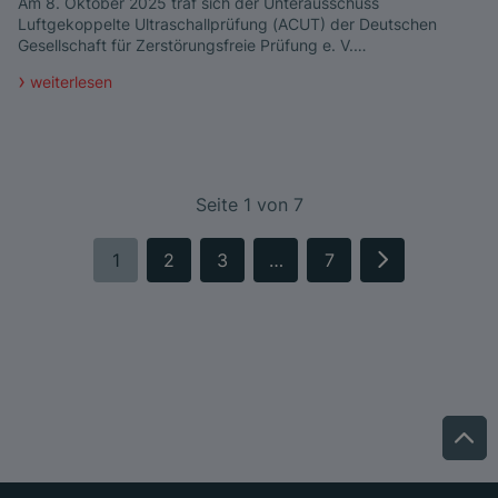
Am 8. Oktober 2025 traf sich der Unterausschuss
Luftgekoppelte Ultraschallprüfung (ACUT) der Deutschen
Gesellschaft für Zerstörungsfreie Prüfung e. V.…
weiterlesen
Seite 1 von 7
1
2
3
…
7
nächste