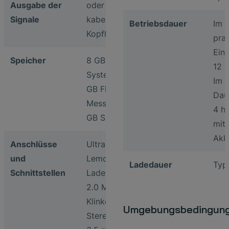
Ausgabe der
oder
Signale
kabelgebundene
Betriebsdauer
Im
Kopfhörer
pra
Eins
Speicher
8 GB Flash
12 h
Systemspeicher16
Im
GB Flash interner
Dau
Messdatenspeicher2
4 h 
GB SDRAM
mit
Akk
Anschlüsse
Ultraschallsensor:
und
Lemo
Ladedauer
Typ
Schnittstellen
Ladenetzteil: USB
2.0 Micro-B
Klinkenstecker
Umgebungsbedingun
Stereo-Kopfhöhrer: