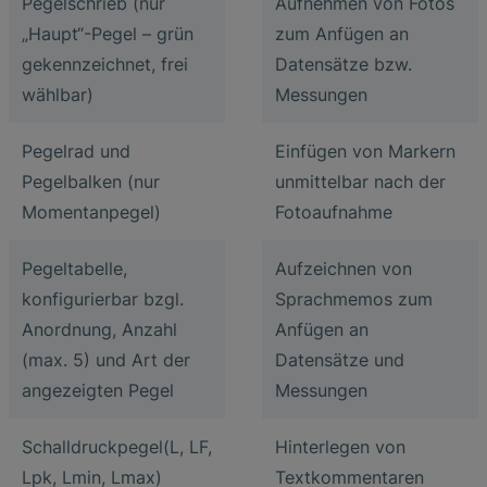
Pegelschrieb (nur
Aufnehmen von Fotos
„Haupt“-Pegel – grün
zum Anfügen an
gekennzeichnet, frei
Datensätze bzw.
wählbar)
Messungen
Pegelrad und
Einfügen von Markern
Pegelbalken (nur
unmittelbar nach der
Momentanpegel)
Fotoaufnahme
Pegeltabelle,
Aufzeichnen von
konfigurierbar bzgl.
Sprachmemos zum
Anordnung, Anzahl
Anfügen an
(max. 5) und Art der
Datensätze und
angezeigten Pegel
Messungen
Schalldruckpegel(L, LF,
Hinterlegen von
Lpk, Lmin, Lmax)
Textkommentaren