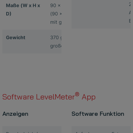
2
Maße (W x H x
90 x 174 x 25 mm
A
D)
(90 x 174 x 30 mm
E
mit großem Akku)
Gewicht
370 g (420 g inkl.
großem Akku)
®
Software LevelMeter
App
Anzeigen
Software Funktion