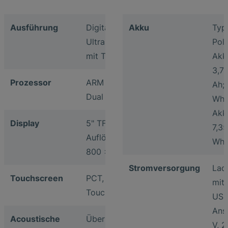
Ausführung
Digitales
Akku
Typ:
Ultraschallprüfgerät
Pol
mit Touchscreen
Akk
3,7 
Prozessor
ARM Cortex-A9
Ah; 
Dual Core 1.2 GHz
Wh(
Akku
Display
5" TFT Display,
7,35
Auflösung WVGA
Wh)
800 x 480 pixel
Stromversorgung
Lade
Touchscreen
PCT, 5-Punkt Multi-
mit
Touch Controller
USB
Ans
Acoustische
Über Lautsprecher
V, 2