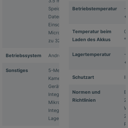
3.5 mm
Speicher für
Betriebstemperatur
-
Datenexport:
+
Einschub für
Temperatur beim
0
MicroSD Karte (bis
Laden des Akkus
°
zu 32 GB)
Lagertemperatur
-
Betriebssystem
Android 4.4.2
+
Sonstiges
5-Megapixel
Schutzart
I
Kamera auf
Geräterückseite
Normen und
E
Integriertes
Richtlinien
2
Mikrofon
W
Integrierter
2
Lagesensor
R