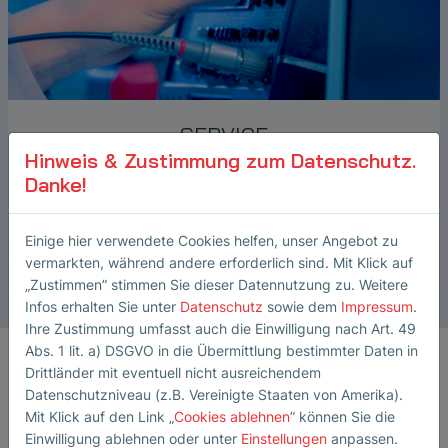
SERVICE
Hinweis & Zustimmung zum Datenschutz.
Kalibrierung & Reparatur
Danke!
Einige hier verwendete Cookies helfen, unser Angebot zu
vermarkten, während andere erforderlich sind. Mit Klick auf
„Zustimmen” stimmen Sie dieser Datennutzung zu. Weitere
Infos erhalten Sie unter
Datenschutz
sowie dem
Impressum
.
Ihre Zustimmung umfasst auch die Einwilligung nach Art. 49
Abs. 1 lit. a) DSGVO in die Übermittlung bestimmter Daten in
Drittländer mit eventuell nicht ausreichendem
Datenschutzniveau (z.B. Vereinigte Staaten von Amerika).
Berührungslose
Mit Klick auf den Link „
Cookies ablehnen
” können Sie die
Einwilligung ablehnen oder unter
Einstellungen
anpassen.