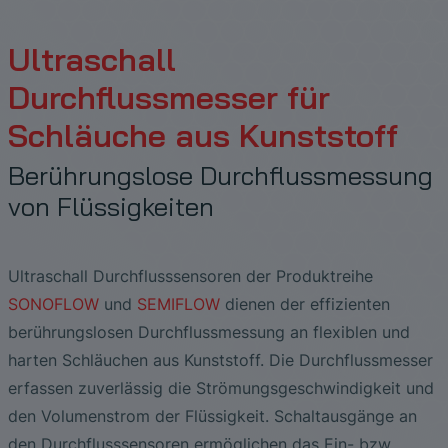
Photolithographie
Die Vorteile breitbandiger
EtherNet/IP Gateway
Low Flow Measurement with SONOFLOW
Ultraschallprüfköpfe
Zerstörungsfreie Prüfung von
Ultraschallanalyse bei der Lecksuche an
CO.55 V3.0
Luftblasen- und Blutleckdetektion in
Hochtemperatur-Keramiken
SONAPHONE DataSuite V
FAQ-L.4
Ultraschall
Druckluftanlagen
Dialysemaschinen
Durchflusssensoren in Continuous
Schubplatten in der Keramikproduktion
Durchflussmesser für
SONAPHONE DataSuite D
FAQ-L.5
Application of Ultrasound Technology
Processing & Single-Use Anwendungen
Durchflusssensor für System zur
Schläuche aus Kunststoff
Herzunterstützung
SONAPHONE DataSuite S
FAQ-L.6
Energie in Dampf- und
Vergleichstest von Durchflusssensoren
Berührungslose Durchflussmessung
Kondensatsystemen sparen
SteamExpert Module
von Flüssigkeiten
Ultraschall Durchflusssensoren der Produktreihe
SONOFLOW
und
SEMIFLOW
dienen der effizienten
berührungslosen Durchflussmessung an flexiblen und
harten Schläuchen aus Kunststoff. Die Durchflussmesser
erfassen zuverlässig die Strömungsgeschwindigkeit und
den Volumenstrom der Flüssigkeit. Schaltausgänge an
den Durchflusssensoren ermöglichen das Ein- bzw.