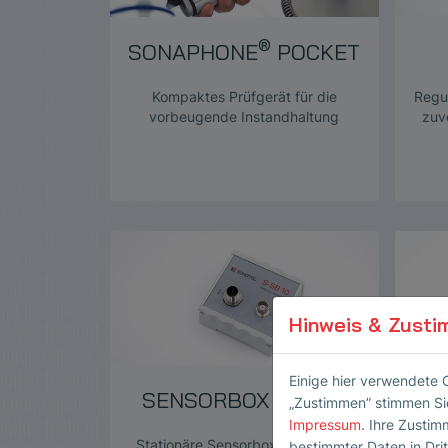
®
SONAPHONE
POCKET
Kompaktes Prüfgerät für die
Regul
vorbeugende Instandhaltung
zuv
Hinweis & Zusti
Einige hier verwendete 
SENSORBOX S-SB10
„Zustimmen” stimmen Sie
Impressum
. Ihre Zustim
Stationäre Sensorbox zur Online-
bestimmter Daten in Dri