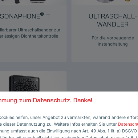
®
SONAPHONE
T
ULTRASCHALL­
WANDLER
ierbarer Ultraschallsender zur
erlässigen Dichtheitskontrolle
Für die vorbeugende
Instandhaltung
mmung zum Datenschutz. Danke!
Cookies helfen, unser Angebot zu vermarkten, während andere erforder
SONASCREEN 2
 dieser Datennutzung zu. Weitere Infos erhalten Sie unter
Datensch
SENSOR
mung umfasst auch die Einwilligung nach Art. 49 Abs. 1 lit. a) DSGVO
ttländer mit eventuell nicht ausreichendem Datenschutzniveau (z.B. 