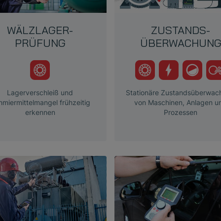
WÄLZLAGER-
ZUSTANDS-
PRÜFUNG
ÜBERWACHUN
Lagerverschleiß und
Stationäre Zustandsüberwac
hmiermittelmangel frühzeitig
von Maschinen, Anlagen u
erkennen
Prozessen