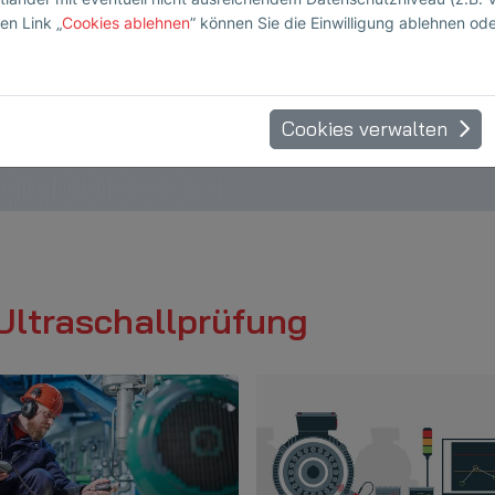
en Link „
Cookies ablehnen
” können Sie die Einwilligung ablehnen od
er stationäre Sensor für die
akustische Kamera
Cookies verwalten
Ultraschallprüfung