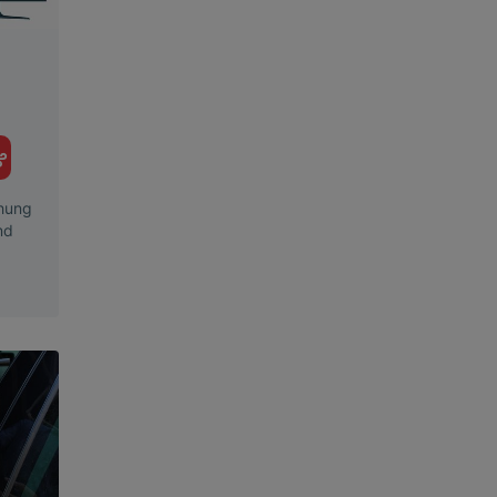
G
hung
nd