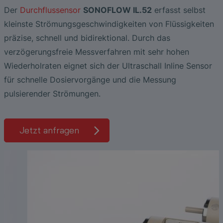
Photolithographie
Die Vorteile breitbandiger
Low Flow Measurement with SONOFLOW
Ultraschallprüfköpfe
Zerstörungsfreie Prüfung von
Der
Durchflussensor
SONOFLOW IL.52
erfasst selbst
Ultraschallanalyse bei der Lecksuche an
CO.55 V3.0
Luftblasen- und Blutleckdetektion in
Hochtemperatur-Keramiken
SONAPHONE DataSuite V
FAQ-L.4
kleinste Strömungsgeschwindigkeiten von Flüssigkeiten
Druckluftanlagen
Dialysemaschinen
präzise, schnell und bidirektional. Durch das
Durchflusssensoren in Continuous
Schubplatten in der Keramikproduktion
SONAPHONE DataSuite D
FAQ-L.5
Application of Ultrasound Technology
verzögerungsfreie Messverfahren mit sehr hohen
Processing & Single-Use Anwendungen
Durchflusssensor für System zur
Wiederholraten eignet sich der Ultraschall Inline Sensor
Herzunterstützung
SONAPHONE DataSuite S
FAQ-L.6
Energie in Dampf- und
Vergleichstest von Durchflusssensoren
für schnelle Dosiervorgänge und die Messung
Kondensatsystemen sparen
pulsierender Strömungen.
SteamExpert Modul
Jetzt anfragen