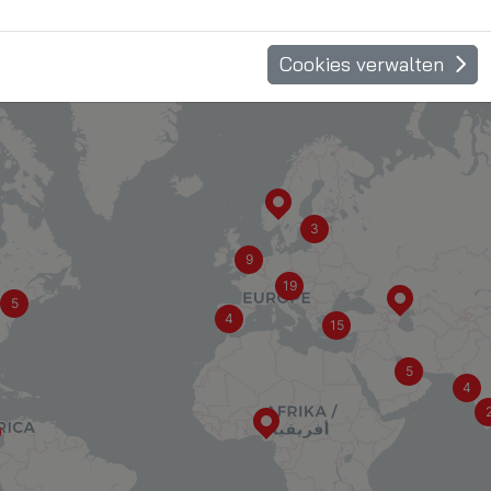
Cookies verwalten
3
9
19
5
4
15
5
4