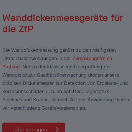
Photolithographie
Die Vorteile breitbandiger
EtherNet/IP Gateway
Low Flow Measurement with SONOFLOW
Zerstörungsfreie Prüfung von
Ultraschallanalyse bei der Lecksuche an
CO.55 V3.0
Luftblasen- und Blutleckdetektion in
Hochtemperatur-Keramiken
SONAPHONE DataSuite V
FAQ-L.4
Wanddickenmessgeräte für
Druckluftanlagen
Dialysemaschinen
Durchflusssensoren in Continuous
Schubplatten in der Keramikproduktion
die ZfP
SONAPHONE DataSuite D
FAQ-L.5
Application of Ultrasound Technology
Processing & Single-Use Anwendungen
Durchflusssensor für System zur
Herzunterstützung
SONAPHONE DataSuite S
FAQ-L.6
Energie in Dampf- und
Vergleichstest von Durchflusssensoren
Die Wanddickenmessung gehört zu den häufigsten
Kondensatsystemen sparen
SteamExpert Module
Ultraschallanwendungen in der
Zerstörungsfreien
Prüfung
. Neben der klassischen Überprüfung der
Wanddicke zur Qualitätsüberwachung dienen unsere
präzisen Dickenmesser zur Detektion von Erosions- und
Korrosionsschäden u. a. an Schiffen, Lagertanks,
Pipelines und Kränen. Je nach Art der Anwendung bieten
wir verschiedene Geräteversionen an.
Jetzt anfragen