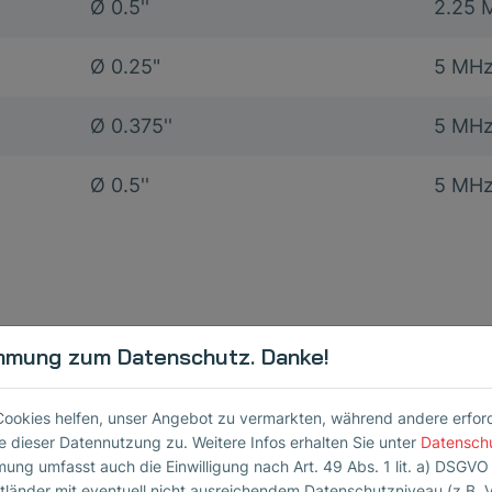
Ø 0.5''
2.25 
Ø 0.25"
5 MH
Ø 0.375''
5 MH
Ø 0.5''
5 MH
mmung zum Datenschutz. Danke!
Cookies helfen, unser Angebot zu vermarkten, während andere erforder
 dieser Datennutzung zu. Weitere Infos erhalten Sie unter
Datensch
ie ZfP
mung umfasst auch die Einwilligung nach Art. 49 Abs. 1 lit. a) DSGVO
ttländer mit eventuell nicht ausreichendem Datenschutzniveau (z.B. 