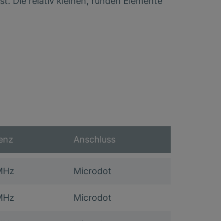
st. Die relativ kleinen, runden Elemente
enz
Anschluss
MHz
Microdot
MHz
Microdot