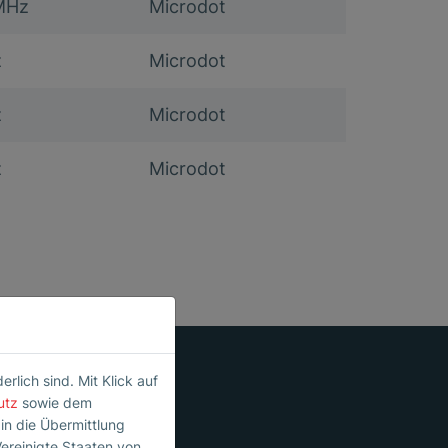
MHz
Microdot
z
Microdot
z
Microdot
z
Microdot
lich sind. Mit Klick auf
utz
sowie dem
 in die Übermittlung
Vereinigte Staaten von