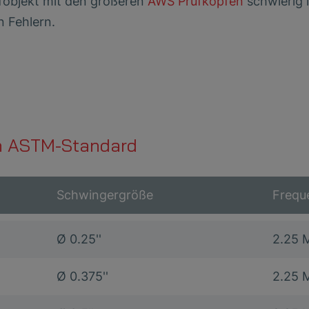
fobjekt mit den größeren
AWS Prüfköpfen
schwierig i
n Fehlern.
h ASTM-Standard
Schwingergröße
Frequ
Ø 0.25''
2.25 
Ø 0.375''
2.25 