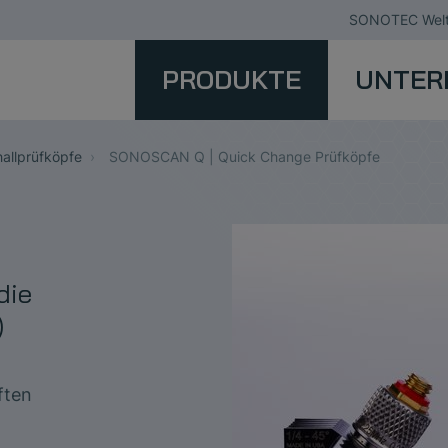
SONOTEC Welt
PRODUKTE
UNTER
allprüfköpfe
SONOSCAN Q | Quick Change Prüfköpfe
die
)
ften