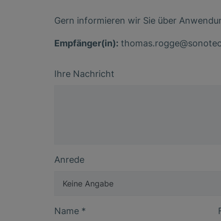
Gern informieren wir Sie über Anwendu
Empfänger(in):
thomas
.
rogge
@
sonote
Ihre Nachricht
Anrede
Name
*