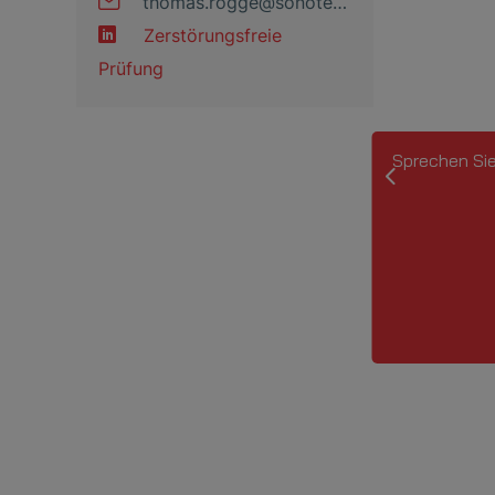
thomas
.
rogge
@
sonotec
.
de
Zerstörungsfreie
Prüfung
Sprechen Sie