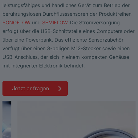
Photolithographie
Die Vorteile breitbandiger
Low Flow Measurement with SONOFLOW
Ultraschallprüfköpfe
Zerstörungsfreie Prüfung von
leistungsfähiges und handliches Gerät zum Betrieb der
Ultraschallanalyse bei der Lecksuche an
CO.55 V3.0
Luftblasen- und Blutleckdetektion in
Hochtemperatur-Keramiken
SONAPHONE DataSuite V
FAQ-L.4
berührungslosen Durchflusssensoren der Produktreihen
Druckluftanlagen
Dialysemaschinen
SONOFLOW
und
SEMIFLOW
. Die Stromversorgung
Durchflusssensoren in Continuous
Schubplatten in der Keramikproduktion
SONAPHONE DataSuite D
FAQ-L.5
erfolgt über die USB-Schnittstelle eines Computers oder
Application of Ultrasound Technology
Processing & Single-Use Anwendungen
Durchflusssensor für System zur
über eine Powerbank. Das effiziente Sensorzubehör
Herzunterstützung
SONAPHONE DataSuite S
FAQ-L.6
Energie in Dampf- und
Vergleichstest von Durchflusssensoren
verfügt über einen 8-poligen M12-Stecker sowie einen
Kondensatsystemen sparen
USB-Anschluss, der sich in einem kompakten Gehäuse
SteamExpert Module
mit integrierter Elektronik befindet.
Jetzt anfragen