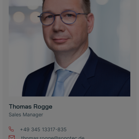
Thomas Rogge
Sales Manager
+49 345 13317-835
thomas
.
rogge
@
sonotec
.
de