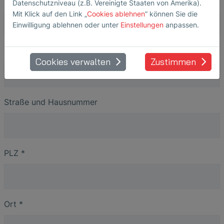
Name
*
Datenschutzniveau (z.B. Vereinigte Staaten von Amerika).
Mit Klick auf den Link „
Cookies ablehnen
” können Sie die
Einwilligung ablehnen oder unter
Einstellungen
anpassen.
Firma
*
Cookies verwalten
Zustimmen
Straße und Hausnummer
PLZ
*
Ort
*