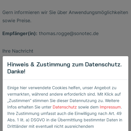
Gern informieren wir Sie über Anwendungsmöglichkeiten
sowie Preise.
Empfänger(in):
thomas
.
rogge
@
sonotec
.
de
Ihre Nachricht
Hinweis & Zustimmung zum Datenschutz.
Danke!
Einige hier verwendete Cookies helfen, unser Angebot zu
vermarkten, während andere erforderlich sind. Mit Klick auf
„Zustimmen” stimmen Sie dieser Datennutzung zu. Weitere
Anrede
Infos erhalten Sie unter
Datenschutz
sowie dem
Impressum
.
Ihre Zustimmung umfasst auch die Einwilligung nach Art. 49
Abs. 1 lit. a) DSGVO in die Übermittlung bestimmter Daten in
Drittländer mit eventuell nicht ausreichendem