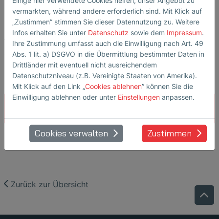
Einige hier verwendete Cookies helfen, unser Angebot zu
vermarkten, während andere erforderlich sind. Mit Klick auf
mit Kunden und Unternehmen, deren Herausforderungen
„Zustimmen” stimmen Sie dieser Datennutzung zu. Weitere
und Anforderungen wir herausfinden konnten. Unseren
Infos erhalten Sie unter
Datenschutz
sowie dem
Impressum
.
für die Messe angefertigten Flyer konnten wir in unseren
Ihre Zustimmung umfasst auch die Einwilligung nach Art. 49
Gesprächen sehr gut verwenden und verteilen.
Abs. 1 lit. a) DSGVO in die Übermittlung bestimmter Daten in
Drittländer mit eventuell nicht ausreichendem
Datenschutzniveau (z.B. Vereinigte Staaten von Amerika).
Mit Klick auf den Link „
Cookies ablehnen
” können Sie die
Einwilligung ablehnen oder unter
Einstellungen
anpassen.
Mehr über Ultraschallprüfung in
Kraftwerken
Cookies verwalten
Zustimmen
Zurück zur Übersicht