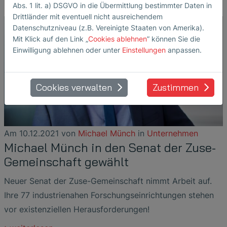
Abs. 1 lit. a) DSGVO in die Übermittlung bestimmter Daten in
Drittländer mit eventuell nicht ausreichendem
Datenschutzniveau (z.B. Vereinigte Staaten von Amerika).
Mit Klick auf den Link „
Cookies ablehnen
” können Sie die
Einwilligung ablehnen oder unter
Einstellungen
anpassen.
Cookies verwalten
Zustimmen
Am
10.12.2021
von
Michael Münch
in
Unternehmen
Michael Münch in den Senat der Zuse-
Gemeinschaft gewählt
Neuer Senat der Zuse-Gemeinschaft nimmt Arbeit auf.
Ihre 77 industrienahen Forschungseinrichtungen stehen
vor existenziellen Herausforderungen!