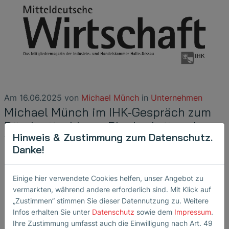
Am
16.06.2025
von
Michael Münch
in
Unternehmen
Michael Münch im IHK-Gespräch zum
Bürokratieabbau: „Planbarkeit und
Hinweis & Zustimmung zum Datenschutz.
Vertrauen statt lähmender
Danke!
Regulierung“
Bürokratie abbauen, Innovation sichern – Michael Münch
Einige hier verwendete Cookies helfen, unser Angebot zu
im Gespräch mit der IHK Halle-Dessau über die Folgen
vermarkten, während andere erforderlich sind. Mit Klick auf
„Zustimmen” stimmen Sie dieser Datennutzung zu. Weitere
überregulierter Prozesse für den…
Infos erhalten Sie unter
Datenschutz
sowie dem
Impressum
.
weiterlesen
Ihre Zustimmung umfasst auch die Einwilligung nach Art. 49