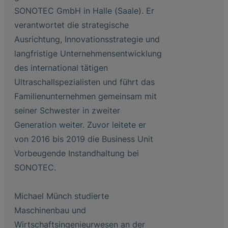
Photolithographie
Die Vorteile breitbandiger
EtherNet/IP Gateway
Low Flow Measurement with SONOFLOW
Ultraschallprüfköpfe
Zerstörungsfreie Prüfung von
SONOTEC GmbH in Halle (Saale). Er
Ultraschallanalyse bei der Lecksuche an
CO.55 V3.0
Luftblasen- und Blutleckdetektion in
Hochtemperatur-Keramiken
SONAPHONE DataSuite V
FAQ-L.4
verantwortet die strategische
Druckluftanlagen
Dialysemaschinen
Ausrichtung, Innovationsstrategie und
Durchflusssensoren in Continuous
Schubplatten in der Keramikproduktion
SONAPHONE DataSuite D
FAQ-L.5
Application of Ultrasound Technology
Processing & Single-Use Anwendungen
langfristige Unternehmensentwicklung
Durchflusssensor für System zur
Herzunterstützung
des international tätigen
SONAPHONE DataSuite S
FAQ-L.6
Energie in Dampf- und
Vergleichstest von Durchflusssensoren
Ultraschallspezialisten und führt das
Kondensatsystemen sparen
SteamExpert Modul
Familienunternehmen gemeinsam mit
seiner Schwester in zweiter
Generation weiter. Zuvor leitete er
von 2016 bis 2019 die Business Unit
Vorbeugende Instandhaltung bei
SONOTEC.
Michael Münch studierte
Maschinenbau und
Wirtschaftsingenieurwesen an der