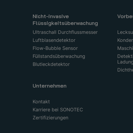
Nicht-invasive
Vorbe
Flüssigkeitsüberwachung
Ultraschall Durchflussmesser
Lecks
Luftblasendetektor
Konden
Flow-Bubble Sensor
Maschi
Füllstandsüberwachung
Detekt
Ladun
Blutleckdetektor
Dichth
Unternehmen
Kontakt
Karriere bei SONOTEC
Zertifizierungen