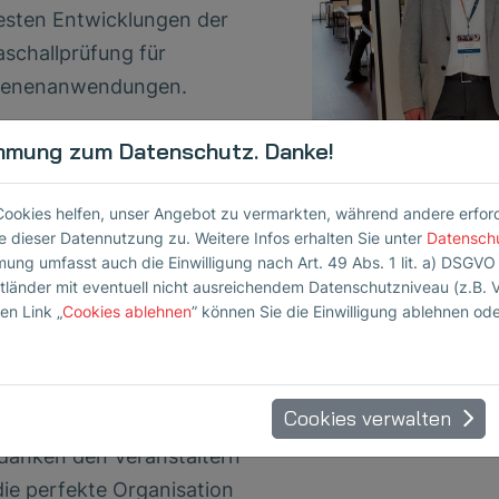
esten Entwicklungen der
aschallprüfung für
ienenanwendungen.
 Seminar bot eine
mmung zum Datenschutz. Danke!
orragende Plattform für
nsiven fachlichen Austausch
Cookies helfen, unser Angebot zu vermarkten, während andere erforder
 Networking. In den Pausen
 dieser Datennutzung zu. Weitere Infos erhalten Sie unter
Datensch
mung umfasst auch die Einwilligung nach Art. 49 Abs. 1 lit. a) DSGVO
zten die Teilnehmenden die
ttländer mit eventuell nicht ausreichendem Datenschutzniveau (z.B. 
genheit, sich über aktuelle
en Link „
Cookies ablehnen
” können Sie die Einwilligung ablehnen od
ausforderungen und
vationen in der Branche
zutauschen.
Cookies verwalten
 danken den Veranstaltern
die perfekte Organisation