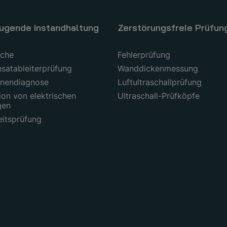
ugende Instandhaltung
Zerstörungsfreie Prüfun
uche
Fehlerprüfung
satableiterprüfung
Wanddickenmessung
nendiagnose
Luftultraschallprüfung
ion von elektrischen
Ultraschall-Prüfköpfe
gen
eitsprüfung