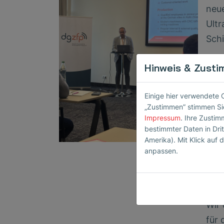
neu
Ultr
Sch
Das
Hinweis & Zusti
herv
inte
Einige hier verwendete 
und
„Zustimmen” stimmen Sie
Impressum
. Ihre Zustim
nut
bestimmter Daten in Dri
Gele
Amerika). Mit Klick auf d
anpassen.
Her
Inno
aus
Wir
für 