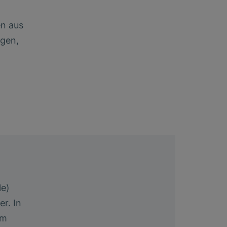
n aus
ägen,
le)
r. In
um