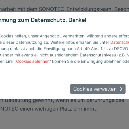
enarbeit mit dem SONOTEC-Entwicklungsteam. Beso
 der als Co-Autor mit seinem Know-how im Bereich d
mmung zum Datenschutz. Danke!
Projekts beitrug. Für ihn bedeutete die Präsentation
Auftritt als junger Forscher auf einer renommierten
Cookies helfen, unser Angebot zu vermarkten, während andere erforder
 dieser Datennutzung zu. Weitere Infos erhalten Sie unter
Datensch
mung umfasst auch die Einwilligung nach Art. 49 Abs. 1 lit. a) DSGVO
ttländer mit eventuell nicht ausreichendem Datenschutzniveau (z.B. 
en Link „
Cookies ablehnen
” können Sie die Einwilligung ablehnen od
orsitzender des DGZfP-Unterausschusses für luftgeko
arbeiter bei SONOTEC, übernahm eine zentrale Rolle 
Cookies verwalten
die Session „Luftgekoppelter Ultraschall“ – ein
 Bedeutung gewinnt, wenn es um berührungslose
ONOTEC einen wichtigen Platz einnimmt.