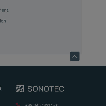
ment.
ion
g
+49 345 13317 - 0