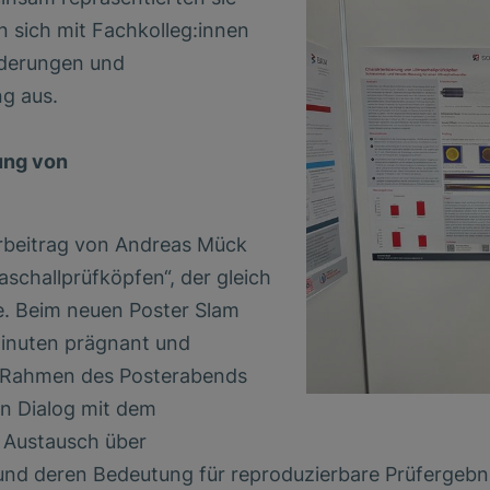
 sich mit Fachkolleg:innen
rderungen und
ng aus.
ung von
erbeitrag von Andreas Mück
schallprüfköpfen“, der gleich
e. Beim neuen Poster Slam
Minuten prägnant und
m Rahmen des Posterabends
n Dialog mit dem
r Austausch über
d deren Bedeutung für reproduzierbare Prüfergebni