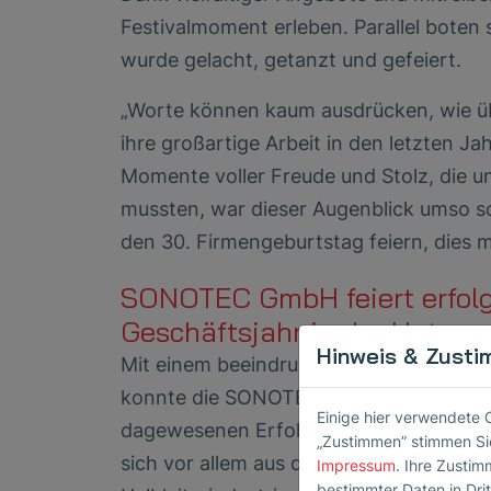
Festivalmoment erleben. Parallel boten
wurde gelacht, getanzt und gefeiert.
„Worte können kaum ausdrücken, wie übe
ihre großartige Arbeit in den letzten 
Momente voller Freude und Stolz, die 
mussten, war dieser Augenblick umso s
den 30. Firmengeburtstag feiern, die
SONOTEC GmbH feiert erfolg
Geschäftsjahr in der Unter
Hinweis & Zusti
Mit einem beeindruckenden Wachstum 
konnte die SONOTEC GmbH das Jahr 20
Einige hier verwendete 
dagewesenen Erfolg abschließen. „Das 
„Zustimmen” stimmen Sie
sich vor allem aus der erhöhten Nachfr
Impressum
. Ihre Zustim
bestimmter Daten in Dri