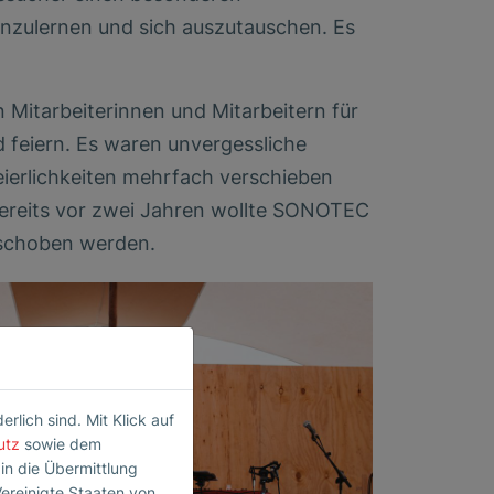
enzulernen und sich auszutauschen. Es
 Mitarbeiterinnen und Mitarbeitern für
 feiern. Es waren unvergessliche
ierlichkeiten mehrfach verschieben
ereits vor zwei Jahren wollte SONOTEC
rschoben werden.
lich sind. Mit Klick auf
utz
sowie dem
 in die Übermittlung
Vereinigte Staaten von