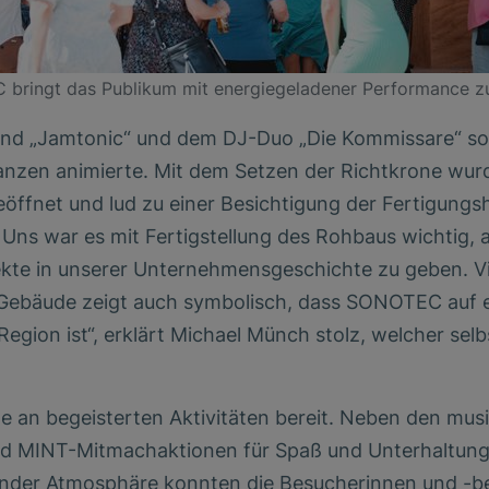
bringt das Publikum mit energiegeladener Performance 
nd „Jamtonic“ und dem DJ-Duo „Die Kommissare“ sor
nzen animierte. Mit dem Setzen der Richtkrone wurd
ffnet und lud zu einer Besichtigung der Fertigungsha
ns war es mit Fertigstellung des Rohbaus wichtig, 
ojekte in unserer Unternehmensgeschichte zu geben. V
Gebäude zeigt auch symbolisch, dass SONOTEC auf 
Region ist“, erklärt Michael Münch stolz, welcher sel
tte an begeisterten Aktivitäten bereit. Neben den mus
 und MINT-Mitmachaktionen für Spaß und Unterhaltung
ßender Atmosphäre konnten die Besucherinnen und -