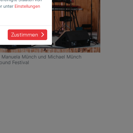
er unter
Einstellungen
Zustimmen
h, Manuela Münch und Michael Münch
ound Festival