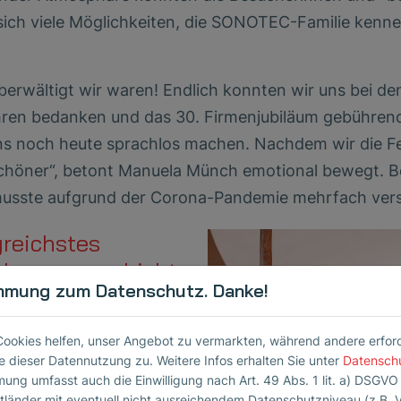
 sich viele Möglichkeiten, die SONOTEC-Familie kenn
rwältigt wir waren! Endlich konnten wir uns bei den
Jahren bedanken und das 30. Firmenjubiläum gebührend
uns noch heute sprachlos machen. Nachdem wir die Fe
chöner“, betont Manuela Münch emotional bewegt. B
s musste aufgrund der Corona-Pandemie mehrfach ve
reichstes
nehmensgeschichte
mmung zum Datenschutz. Danke!
von mehr als 30 %
22 mit einem noch nie
Cookies helfen, unser Angebot zu vermarkten, während andere erforder
Rekordergebnis erklärt
 dieser Datennutzung zu. Weitere Infos erhalten Sie unter
Datensch
age in den Märkten der
mung umfasst auch die Einwilligung nach Art. 49 Abs. 1 lit. a) DSGVO
ttländer mit eventuell nicht ausreichendem Datenschutzniveau (z.B. 