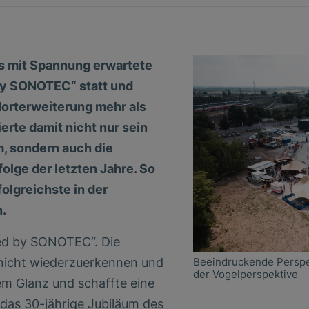
as mit Spannung erwartete
by SONOTEC“ statt und
dorterweiterung mehr als
ierte damit nicht nur sein
, sondern auch die
lge der letzten Jahre. So
olgreichste in der
n.
red by SONOTEC“. Die
Beeindruckende Perspek
 nicht wiederzuerkennen und
der Vogelperspektive
lem Glanz und schaffte eine
e das 30-jährige Jubiläum des