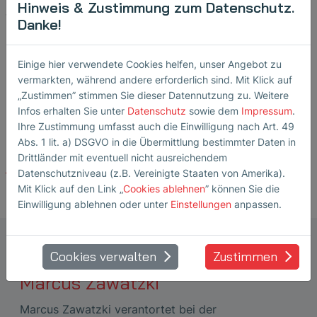
Hinweis & Zustimmung zum Datenschutz.
Verantwortungsbewusstsein entwickelt SONOTEC
Danke!
Ultraschalllösungen, die weltweit Vertrauen schaffen und
höchste Qualität garantieren.
Einige hier verwendete Cookies helfen, unser Angebot zu
vermarkten, während andere erforderlich sind. Mit Klick auf
Die Zertifikate sind seit Anfang März 2026 gültig und
„Zustimmen” stimmen Sie dieser Datennutzung zu. Weitere
laufen bis zum 21. April 2029.
Infos erhalten Sie unter
Datenschutz
sowie dem
Impressum
.
Ihre Zustimmung umfasst auch die Einwilligung nach Art. 49
Abs. 1 lit. a) DSGVO in die Übermittlung bestimmter Daten in
Drittländer mit eventuell nicht ausreichendem
Datenschutzniveau (z.B. Vereinigte Staaten von Amerika).
Zurück zur Übersicht
Mit Klick auf den Link „
Cookies ablehnen
” können Sie die
Einwilligung ablehnen oder unter
Einstellungen
anpassen.
Unternehmenskommunikation und
Cookies verwalten
Zustimmen
Marketing
Marcus Zawatzki
Marcus Zawatzki verantortet bei der