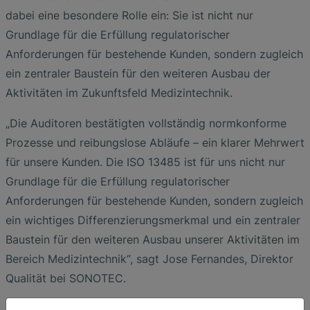
dabei eine besondere Rolle ein: Sie ist nicht nur
Grundlage für die Erfüllung regulatorischer
Anforderungen für bestehende Kunden, sondern zugleich
ein zentraler Baustein für den weiteren Ausbau der
Aktivitäten im Zukunftsfeld Medizintechnik.
„Die Auditoren bestätigten vollständig normkonforme
Prozesse und reibungslose Abläufe – ein klarer Mehrwert
für unsere Kunden. Die ISO 13485 ist für uns nicht nur
Grundlage für die Erfüllung regulatorischer
Anforderungen für bestehende Kunden, sondern zugleich
ein wichtiges Differenzierungsmerkmal und ein zentraler
Baustein für den weiteren Ausbau unserer Aktivitäten im
Bereich Medizintechnik“, sagt Jose Fernandes, Direktor
Qualität bei SONOTEC.
Mit Präzision, technologischer Kompetenz und