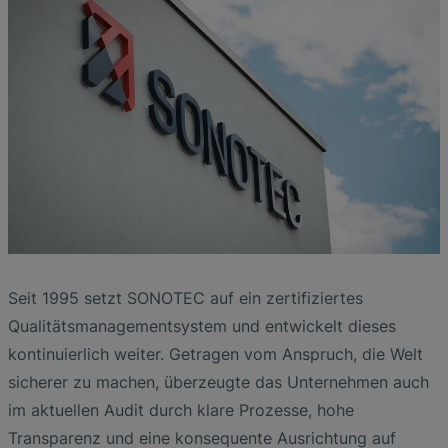
Photolithographie
Die Vorteile breitbandiger
EtherNet/IP Gateway
Low Flow Measurement with SONOFLOW
Ultraschallprüfköpfe
Zerstörungsfreie Prüfung von
Ultraschallanalyse bei der Lecksuche an
CO.55 V3.0
Luftblasen- und Blutleckdetektion in
Hochtemperatur-Keramiken
SONAPHONE DataSuite V
FAQ-L.4
Druckluftanlagen
Dialysemaschinen
Durchflusssensoren in Continuous
Schubplatten in der Keramikproduktion
SONAPHONE DataSuite D
FAQ-L.5
Application of Ultrasound Technology
Processing & Single-Use Anwendungen
Durchflusssensor für System zur
Herzunterstützung
SONAPHONE DataSuite S
FAQ-L.6
Energie in Dampf- und
Vergleichstest von Durchflusssensoren
Kondensatsystemen sparen
SteamExpert Module
Seit 1995 setzt SONOTEC auf ein zertifiziertes
Qualitätsmanagementsystem und entwickelt dieses
kontinuierlich weiter. Getragen vom Anspruch, die Welt
sicherer zu machen, überzeugte das Unternehmen auch
im aktuellen Audit durch klare Prozesse, hohe
Transparenz und eine konsequente Ausrichtung auf