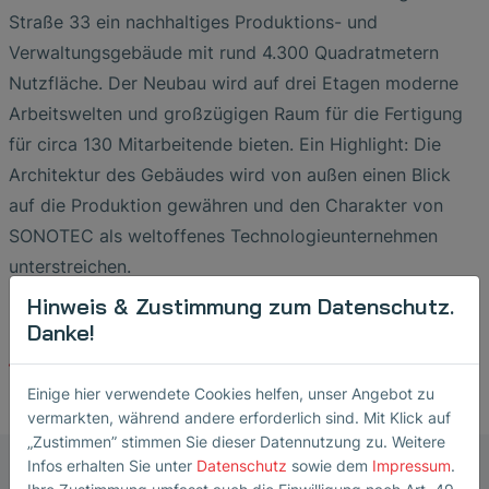
Straße 33 ein nachhaltiges Produktions- und
Verwaltungsgebäude mit rund 4.300 Quadratmetern
Nutzfläche. Der Neubau wird auf drei Etagen moderne
Arbeitswelten und großzügigen Raum für die Fertigung
für circa 130 Mitarbeitende bieten. Ein Highlight: Die
Architektur des Gebäudes wird von außen einen Blick
auf die Produktion gewähren und den Charakter von
SONOTEC als weltoffenes Technologieunternehmen
unterstreichen.
Hinweis & Zustimmung zum Datenschutz.
Danke!
Zurück zur Übersicht
Einige hier verwendete Cookies helfen, unser Angebot zu
vermarkten, während andere erforderlich sind. Mit Klick auf
„Zustimmen” stimmen Sie dieser Datennutzung zu. Weitere
Infos erhalten Sie unter
Datenschutz
sowie dem
Impressum
.
Unternehmenskommunikation und