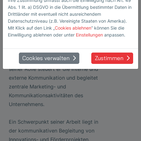
Ihre Zustimmung umfasst auch die Einwilligung nach Art. 49
Marketing
Abs. 1 lit. a) DSGVO in die Übermittlung bestimmter Daten in
Marcus Zawatzki
Drittländer mit eventuell nicht ausreichendem
Datenschutzniveau (z.B. Vereinigte Staaten von Amerika).
Marcus Zawatzki verantortet bei der
Mit Klick auf den Link „
Cookies ablehnen
” können Sie die
SONOTEC GmbH als Corporate
Einwilligung ablehnen oder unter
Einstellungen
anpassen.
Communication & Marketing Manager
das Standortmarketing sowie die
Cookies verwalten
Zustimmen
Unternehmenskommunikation. In
seiner Rolle steuert er die interne und
externe Kommunikation und begleitet
zentrale Marketing- und
Kommunikationsaktivitäten des
Unternehmens.
Ein Schwerpunkt seiner Arbeit liegt in
der kommunikativen Begleitung von
Innovations- und Förderprojekten,