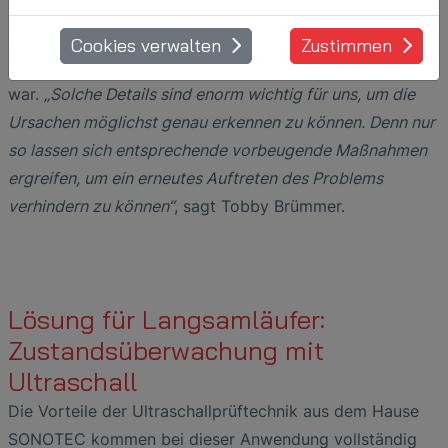
handeln musste. Weiterhin ergab die Datenanalyse, dass
der Außenring stark beschädigt sein muss und speziell
Cookies verwalten
Zustimmen
eine Laufbahn des zweireihigen Lagers stärker betroffen
war.
„Solche Details sind enorm wichtig für uns, um die
Ursachen möglichst genau erkennen zu können. Denn nur
so lassen sich entsprechende vorbeugende Maßnahmen
ergreifen, um ein erneutes Auftreten des Problems
verhindern zu können“
, sagt Tobby Brümmer.
Lösung für Langsamläufer:
Zustandsüberwachung mit
Ultraschall
Die Vorteile der Ultraschallprüftechnik aus dem Hause
SONOTEC kommen bei dieser Anwendung vollständig