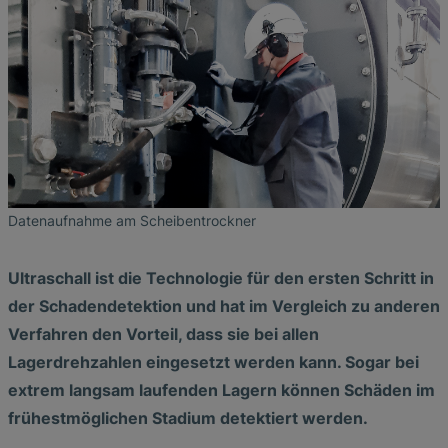
Photolithographie
Die Vorteile breitbandiger
EtherNet/IP Gateway
Low Flow Measurement with SONOFLOW
Ultraschallprüfköpfe
Zerstörungsfreie Prüfung von
Ultraschallanalyse bei der Lecksuche an
CO.55 V3.0
Luftblasen- und Blutleckdetektion in
Hochtemperatur-Keramiken
SONAPHONE DataSuite V
FAQ-L.4
Druckluftanlagen
Dialysemaschinen
Durchflusssensoren in Continuous
Schubplatten in der Keramikproduktion
SONAPHONE DataSuite D
FAQ-L.5
Application of Ultrasound Technology
Processing & Single-Use Anwendungen
Durchflusssensor für System zur
Herzunterstützung
SONAPHONE DataSuite S
FAQ-L.6
Energie in Dampf- und
Vergleichstest von Durchflusssensoren
Kondensatsystemen sparen
SteamExpert Module
Datenaufnahme am Scheibentrockner
Ultraschall ist die Technologie für den ersten Schritt in
der Schadendetektion und hat im Vergleich zu anderen
Verfahren den Vorteil, dass sie bei allen
Lagerdrehzahlen eingesetzt werden kann. Sogar bei
extrem langsam laufenden Lagern können Schäden im
frühestmöglichen Stadium detektiert werden.