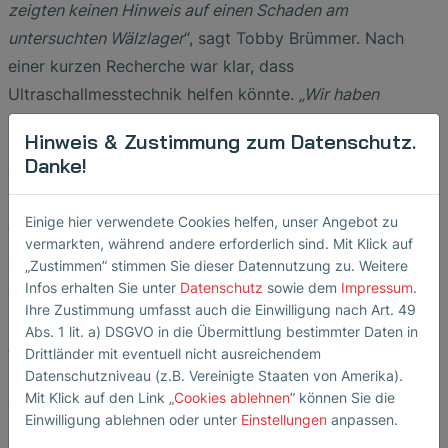
zeigten keinen Hinweis auf einen Schaden am
untersuchten Wälzlager
“, sagt Tobby Brümmer. Nach
einer kurzen Recherche war klar, dass
Ultraschallmesstechnik helfen könnte.
„Wir haben
daraufhin die Firma SONOTEC GmbH kontaktiert und um
Hinweis & Zustimmung zum Datenschutz.
eine Messung mit Ultraschalltechnik gebeten“
, fügt
Danke!
Tobby Brümmer hinzu. Bereits bei der Messung vor Ort
konnte der Schaden schnell auf das entsprechende
Einige hier verwendete Cookies helfen, unser Angebot zu
Wälzlager eingrenzt werden. Der Messeffekt war
vermarkten, während andere erforderlich sind. Mit Klick auf
deutlich und im Vergleich zum zweiten Trockner konnte
„Zustimmen” stimmen Sie dieser Datennutzung zu. Weitere
Infos erhalten Sie unter
Datenschutz
sowie dem
Impressum
.
gleich vor Ort eine Aussage über die Schwere des
Ihre Zustimmung umfasst auch die Einwilligung nach Art. 49
Schadens getroffen werden. Die anschließende
Abs. 1 lit. a) DSGVO in die Übermittlung bestimmter Daten in
Auswertung durch den Applikationsingenieur von
Drittländer mit eventuell nicht ausreichendem
SONOTEC brachte weitere Erkenntnisse. So konnte zum
Datenschutzniveau (z.B. Vereinigte Staaten von Amerika).
Mit Klick auf den Link „
Cookies ablehnen
” können Sie die
einen bestätigt werden, dass es sich um einen schweren
Einwilligung ablehnen oder unter
Einstellungen
anpassen.
bereits stark fortgeschrittenen Schaden am Wälzlager