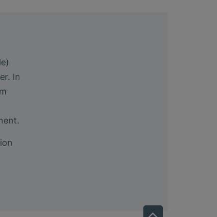
le)
r. In
um
ment.
ion