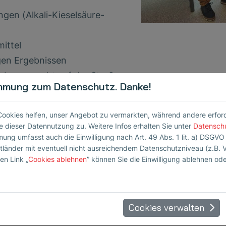
en (Alkali-Kieselsäure-
ittel
igen Ergebnissen
bor, erprobt auf der Straße
mmung zum Datenschutz. Danke!
nern, die uns bei der Aufnahme und Validierung von
Cookies helfen, unser Angebot zu vermarkten, während andere erforder
 dieser Datennutzung zu. Weitere Infos erhalten Sie unter
Datensch
mung umfasst auch die Einwilligung nach Art. 49 Abs. 1 lit. a) DSGVO
ttländer mit eventuell nicht ausreichendem Datenschutzniveau (z.B. 
en Link „
Cookies ablehnen
” können Sie die Einwilligung ablehnen od
Cookies verwalten