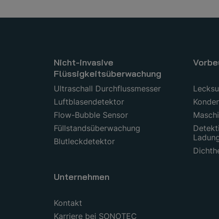
Nicht-invasive
Vorbe
Flüssigkeitsüberwachung
Ultraschall Durchflussmesser
Lecks
Luftblasendetektor
Konden
Flow-Bubble Sensor
Maschi
Füllstandsüberwachung
Detekt
Ladun
Blutleckdetektor
Dichth
Unternehmen
Kontakt
Karriere bei SONOTEC