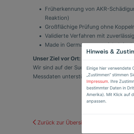
Früherkennung von AKR-Schädigung
Reaktion)
Großflächige Prüfung ohne Koppelm
Validierte Verfahren mit zuverläss
Made in Germany – entwickelt im La
Hinweis & Zusti
Unser Ziel vor Ort:
Wir sind auf der Suche nach Praxispart
Einige hier verwendete 
„Zustimmen” stimmen Sie
Messdaten unterstützen.
Impressum
. Ihre Zustim
bestimmter Daten in Dri
Amerika). Mit Klick auf d
anpassen.
Zurück zur Übersicht