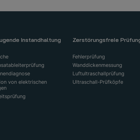
ugende Instandhaltung
Zerstörungsfreie Prüfun
uche
Fehlerprüfung
satableiterprüfung
Wanddickenmessung
nendiagnose
Luftultraschallprüfung
ion von elektrischen
Ultraschall-Prüfköpfe
gen
eitsprüfung