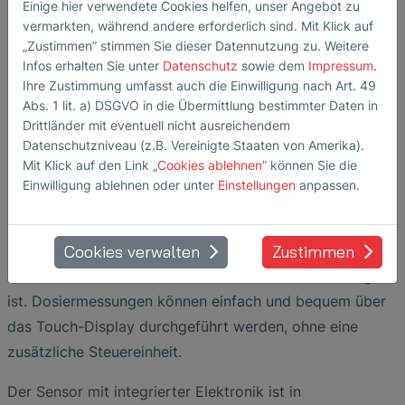
Einige hier verwendete Cookies helfen, unser Angebot zu
Expertise und Leidenschaft unseres gesamten Teams",
vermarkten, während andere erforderlich sind. Mit Klick auf
sagt Sebastian Bürkmann, Business Unit Leiter Nicht-
„Zustimmen” stimmen Sie dieser Datennutzung zu. Weitere
invasive Flüssigkeitsüberwachung bei der SONOTEC
Infos erhalten Sie unter
Datenschutz
sowie dem
Impressum
.
GmbH.
Ihre Zustimmung umfasst auch die Einwilligung nach Art. 49
Abs. 1 lit. a) DSGVO in die Übermittlung bestimmter Daten in
Die SONOFLOW CO.55 SD V3.0 Sensorreihe vereint
Drittländer mit eventuell nicht ausreichendem
Datenschutzniveau (z.B. Vereinigte Staaten von Amerika).
höchste Messgenauigkeit und intuitive Bedienbarkeit. Er
Mit Klick auf den Link „
Cookies ablehnen
” können Sie die
ist der einzige Sensor seiner Klasse, der Echtzeit-
Einwilligung ablehnen oder unter
Einstellungen
anpassen.
Einstellungen über ein Touch-Display ermöglicht. Mit
dem Sensor können Dosieranwendungen von weniger
Cookies verwalten
Zustimmen
als 1 ml bis zu mehreren 1.000 l realisiert werden, so
dass eine nahtlose Skalierbarkeit von Prozessen möglich
ist. Dosiermessungen können einfach und bequem über
das Touch-Display durchgeführt werden, ohne eine
zusätzliche Steuereinheit.
Der Sensor mit integrierter Elektronik ist in