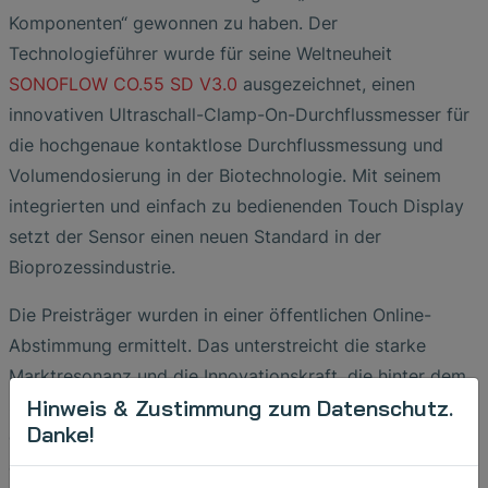
Komponenten“ gewonnen zu haben. Der
Technologieführer wurde für seine Weltneuheit
SONOFLOW CO.55 SD V3.0
ausgezeichnet, einen
innovativen Ultraschall-Clamp-On-Durchflussmesser für
die hochgenaue kontaktlose Durchflussmessung und
Volumendosierung in der Biotechnologie. Mit seinem
integrierten und einfach zu bedienenden Touch Display
setzt der Sensor einen neuen Standard in der
Bioprozessindustrie.
Die Preisträger wurden in einer öffentlichen Online-
Abstimmung ermittelt. Das unterstreicht die starke
Marktresonanz und die Innovationskraft, die hinter dem
Hinweis & Zustimmung zum Datenschutz.
SONOFLOW CO.55 SD V3.0 steht. "Wir fühlen uns
Danke!
geehrt, diese Anerkennung von Branchenexperten zu
erhalten. Dies ist ein klares Zeichen für die Motivation,