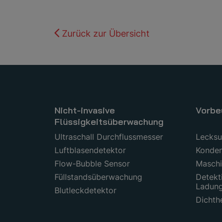
Zurück zur Übersicht
Nicht-invasive
Vorbe
Flüssigkeitsüberwachung
Ultraschall Durchflussmesser
Lecks
Luftblasendetektor
Konden
Flow-Bubble Sensor
Maschi
Füllstandsüberwachung
Detekt
Ladun
Blutleckdetektor
Dichth