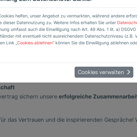
ns auf ein starkes Jahr
Cookies helfen, unser Angebot zu vermarkten, während andere erforder
 dieser Datennutzung zu. Weitere Infos erhalten Sie unter
Datensch
t
mung umfasst auch die Einwilligung nach Art. 49 Abs. 1 lit. a) DSGVO
ttländer mit eventuell nicht ausreichendem Datenschutzniveau (z.B. 
nden aus der Beauty-Industrie
willkommen heißen. I
en Link „
Cookies ablehnen
” können Sie die Einwilligung ablehnen od
die cellJET-Anlage kommen SONOTEC-Prüfköpfe zum
 ein vitales Aussehen fördern. Reviderm bildet
ein großartiges Konzept! Zudem
entwickeln wir gem
Cookies verwalten
rgebnisse der cellJET-Anlage sicherzustellen.
schaft
rtrag sichern unsere
erfolgreiche Zusammenarbei
ür das Vertrauen und die inspirierenden Gespräche! 