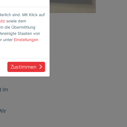
lich sind. Mit Klick auf
utz
sowie dem
 in die Übermittlung
Vereinigte Staaten von
n den
er unter
Einstellungen
einsam
Zustimmen
t
im
Wir