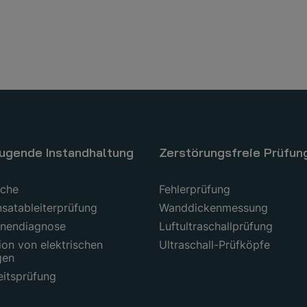
ugende Instandhaltung
Zerstörungsfreie Prüfun
uche
Fehlerprüfung
satableiterprüfung
Wanddickenmessung
nendiagnose
Luftultraschallprüfung
ion von elektrischen
Ultraschall-Prüfköpfe
gen
eitsprüfung