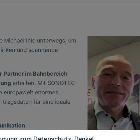
e Michael Ihle unterwegs, um
tärken und spannende
er Partner im Bahnbereich
sung
erhalten. Mit SONOTEC-
en europaweit enormes
tragsdaten für eine ideale
munikation
TEC als
Schlüssellieferant
mmung zum Datenschutz. Danke!