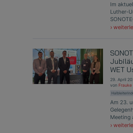
Im aktuel
Luther-U
SONOTEC 
weiterl
SONOTE
Jubilä
WET Us
29. April 2
von
Frauke
Halbleiterind
Am 23. u
Gelegenh
Meeting a
weiterl