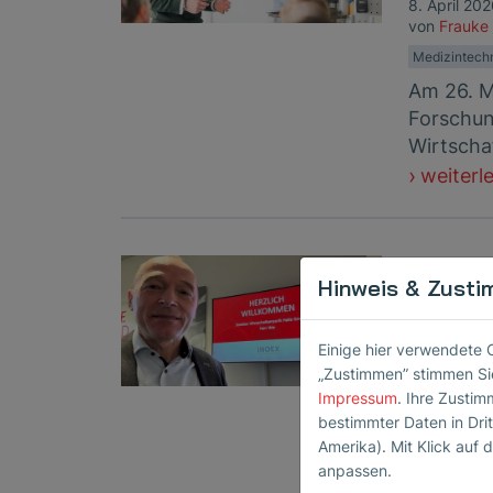
8. April 20
von
Frauke
Medizintech
Am 26. M
Forschun
Wirtscha
weiterl
Erfolg
Hinweis & Zusti
Jahres
10. Januar
Einige hier verwendete 
in
Ultrascha
„Zustimmen” stimmen Sie
Messen & Ev
Impressum
. Ihre Zustim
In den l
bestimmter Daten in Dri
Amerika). Mit Klick auf d
unterweg
anpassen.
stärken 