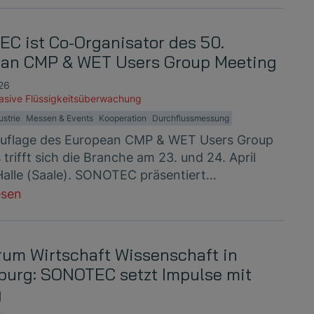
C ist Co-Organisator des 50.
an CMP & WET Users Group Meeting
026
vasive Flüssigkeitsüberwachung
ustrie
Messen & Events
Kooperation
Durchflussmessung
Auflage des European CMP & WET Users Group
trifft sich die Branche am 23. und 24. April
Halle (Saale). SONOTEC präsentiert…
esen
rum Wirtschaft Wissenschaft in
urg: SONOTEC setzt Impulse mit
g