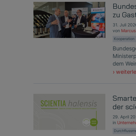
Bundes
zu Gas
31. Juli 202
von
Marcus
Kooperation
Bundesge
Minister
dem Wein
weiterl
Smarte 
der sci
29. April 2
in
Unterne
Durchflussm