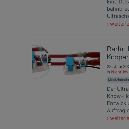
Eine Dek
bahnbrec
Ultrasch
weiterl
Berlin
Kooper
23. Juni 20
in
Nicht-in
Medizintech
Der Ultra
Know-Ho
Entwickl
Auftrag 
weiterl