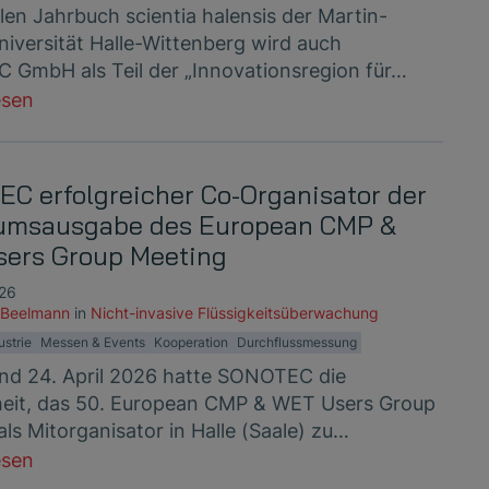
len Jahrbuch scientia halensis der Martin-
niversität Halle-Wittenberg wird auch
GmbH als Teil der „Innovationsregion für…
esen
C erfolgreicher Co-Organisator der
umsausgabe des European CMP &
ers Group Meeting
026
 Beelmann
in
Nicht-invasive Flüssigkeitsüberwachung
ustrie
Messen & Events
Kooperation
Durchflussmessung
nd 24. April 2026 hatte SONOTEC die
eit, das 50. European CMP & WET Users Group
ls Mitorganisator in Halle (Saale) zu…
esen