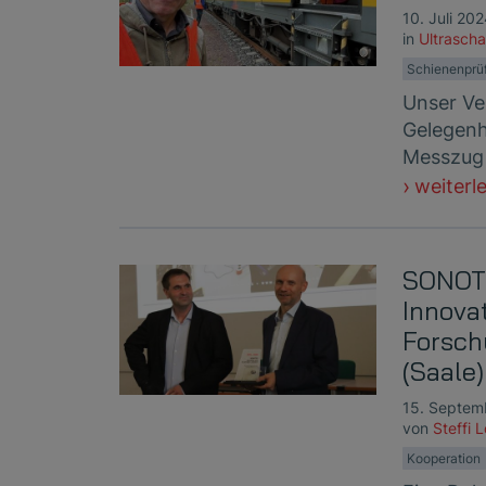
10. Juli 20
in
Ultrascha
Schienenprü
Unser Ver
Gelegenh
Messzug 
weiterl
SONOTE
Innova
Forsch
(Saale)
15. Septem
von
Steffi 
Kooperation