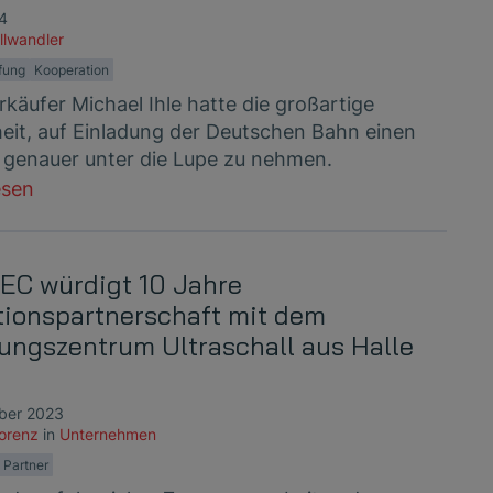
24
llwandler
fung
Kooperation
käufer Michael Ihle hatte die großartige
eit, auf Einladung der Deutschen Bahn einen
genauer unter die Lupe zu nehmen.
esen
C würdigt 10 Jahre
tionspartnerschaft mit dem
ungszentrum Ultraschall aus Halle
ber 2023
Lorenz
in
Unternehmen
Partner