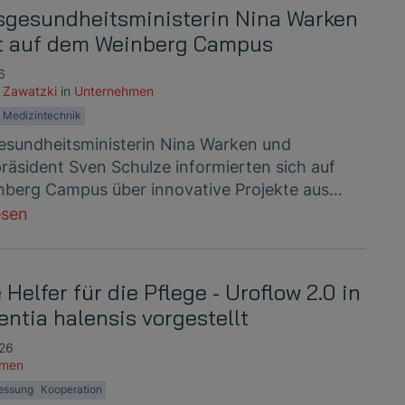
gesundheitsministerin Nina Warken
t auf dem Weinberg Campus
6
 Zawatzki
in
Unternehmen
Medizintechnik
sundheitsministerin Nina Warken und
präsident Sven Schulze informierten sich auf
berg Campus über innovative Projekte aus…
esen
Helfer für die Pflege - Uroflow 2.0 in
entia halensis vorgestellt
026
hmen
essung
Kooperation