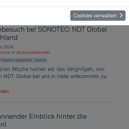
esen
Cookies verwalten
besuch bei SONOTEC: NDT Global
hland
er 2024
Lorenz
in
Ultraschallwandler
Pipeline-Inspektion
Partner
etzten Woche hatten wir das Vergnügen, das
 NDT Global bei uns in Halle willkommen zu
esen
annender Einblick hinter die
en!