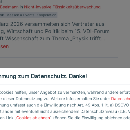
26
 Beelmann
in
Nicht-invasive Flüssigkeitsüberwachung
nik
Messen & Events
Kooperation
ärz 2026 versammelten sich Vertreter aus
g, Wirtschaft und Politik beim 15. VDI-Forum
ft Wissenschaft zum Thema „Physik trifft…
esen
reiche Kundenbesuche zum
mmung zum Datenschutz. Danke!
ende 2024
 2025
Cookies helfen, unser Angebot zu vermarkten, während andere erforder
llwandler
 dieser Datennutzung zu. Weitere Infos erhalten Sie unter
Datensch
ents
Kooperation
Partner
Schienenprüfung
mung umfasst auch die Einwilligung nach Art. 49 Abs. 1 lit. a) DSGVO
etzten Wochen war unser Kollege Michael Ihle
ttländer mit eventuell nicht ausreichendem Datenschutzniveau (z.B. 
en Link „
Cookies ablehnen
” können Sie die Einwilligung ablehnen od
s, um unsere Kundenbeziehungen weiter zu
und spannende Projekte für 2025…