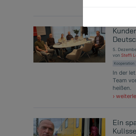
weiterl
Kunden
Deutsc
5. Dezemb
von
Steffi 
Kooperation
In der l
Team von
heißen.
weiterl
Ein sp
Kuliss