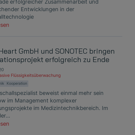
ade erfolgreicher Zusammenarbeit und
hender Entwicklungen in der
alltechnologie
esen
 Heart GmbH und SONOTEC bringen
ationsprojekt erfolgreich zu Ende
20
vasive Flüssigkeitsüberwachung
nik
Kooperation
schallspezialist beweist einmal mehr sein
w im Management komplexer
ungsprojekte im Medizintechnikbereich. Im
der…
esen