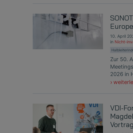
SONOTE
Europe
10. April 2
in
Nicht-in
Halbleiterind
Zur 50. 
Meetings 
2026 in 
weiterl
VDI-Fo
Magdeb
Vortra