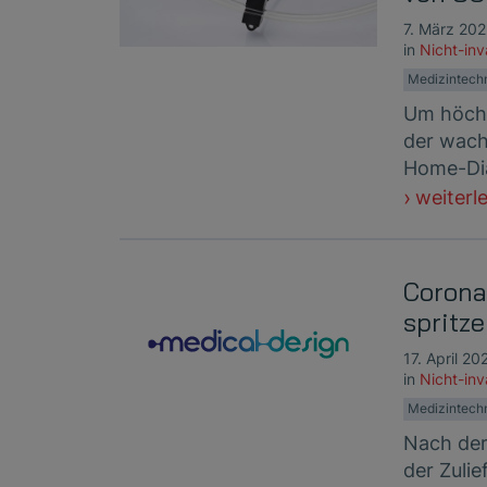
7. März 20
in
Nicht-in
Medizintech
Um höchs
der wach
Home-Dia
weiterl
Corona
spritze
17. April 20
in
Nicht-in
Medizintech
Nach der
der Zulie