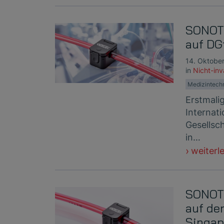
SONOTE
auf DG
14. Oktobe
in
Nicht-in
Medizintech
Erstmali
Internat
Gesellsc
in…
weiterl
SONOTE
auf de
Singap