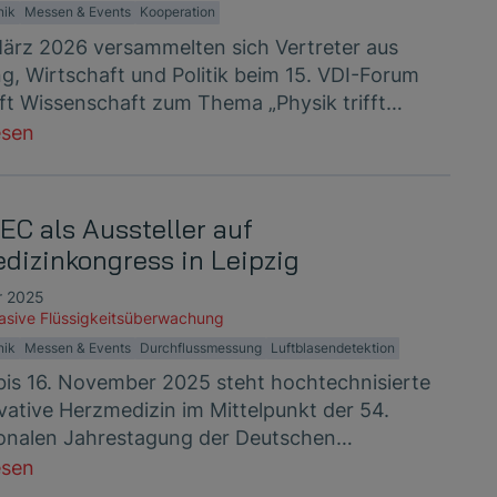
nik
Messen & Events
Kooperation
ärz 2026 versammelten sich Vertreter aus
g, Wirtschaft und Politik beim 15. VDI-Forum
ft Wissenschaft zum Thema „Physik trifft…
esen
C als Aussteller auf
dizinkongress in Leipzig
r 2025
vasive Flüssigkeitsüberwachung
nik
Messen & Events
Durchflussmessung
Luftblasendetektion
bis 16. November 2025 steht hochtechnisierte
vative Herzmedizin im Mittelpunkt der 54.
ionalen Jahrestagung der Deutschen…
esen