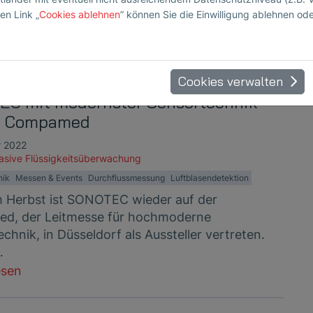
, öffnet vom 13. bis 16. November 2023 in
en Link „
Cookies ablehnen
” können Sie die Einwilligung ablehnen od
rf ihre Tore. Seit über 10 Jahren…
esen
Cookies verwalten
C mit modernster Sensortechnik
er Compamed
r 2022
vasive Flüssigkeitsüberwachung
nik
Messen & Events
Durchflussmessung
Luftblasendetektion
m Herbst ist SONOTEC wieder auf der
d, der Leitmesse für hochmoderne
chnik, in Düsseldorf als Aussteller vertreten.
…
esen