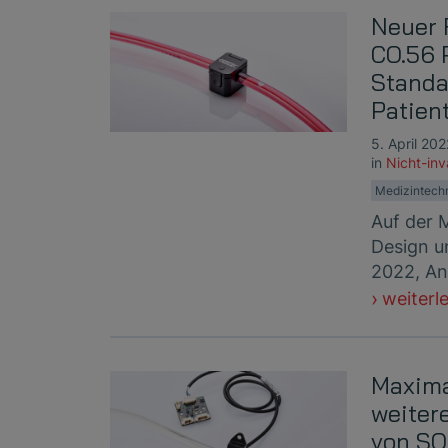
Neuer
CO.56 
Standa
Patien
5. April 202
in
Nicht-in
Medizintech
Auf der 
Design un
2022, An
weiterl
Maxima
weiter
von S