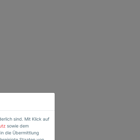
lich sind. Mit Klick auf
utz
sowie dem
 in die Übermittlung
Vereinigte Staaten von