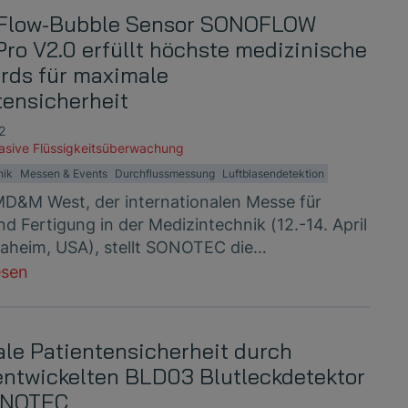
 Flow-Bubble Sensor SONOFLOW
Pro V2.0 erfüllt höchste medizinische
rds für maximale
tensicherheit
2
vasive Flüssigkeitsüberwachung
nik
Messen & Events
Durchflussmessung
Luftblasendetektion
MD&M West, der internationalen Messe für
d Fertigung in der Medizintechnik (12.-14. April
aheim, USA), stellt SONOTEC die…
esen
le Patientensicherheit durch
entwickelten BLD03 Blutleckdetektor
ONOTEC