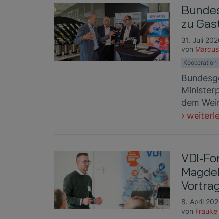
Bundes
zu Gas
31. Juli 202
von
Marcus
Kooperation
Bundesge
Minister
dem Wein
weiterl
VDI-Fo
Magdeb
Vortra
8. April 20
von
Frauke