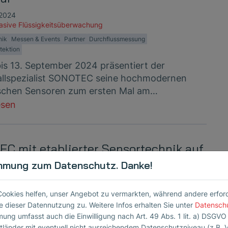
 2024
vasive Flüssigkeitsüberwachung
nik
Messen & Events
Partner
Durchflussmessung
tektion
bis 13. September 2024 präsentiert der
allspezialist SONOTEC seine hochmodernen
schen Sensoren zum ersten Mal am…
esen
C mit etablierter Sensortechnik auf
OMPAMED
mmung zum Datenschutz. Danke!
 2023
vasive Flüssigkeitsüberwachung
Cookies helfen, unser Angebot zu vermarkten, während andere erforder
nik
Messen & Events
Durchflussmessung
Luftblasendetektion
 dieser Datennutzung zu. Weitere Infos erhalten Sie unter
Datensch
mung umfasst auch die Einwilligung nach Art. 49 Abs. 1 lit. a) DSGVO
eitmesse für innovative Medizintechnik, die
ttländer mit eventuell nicht ausreichendem Datenschutzniveau (z.B. 