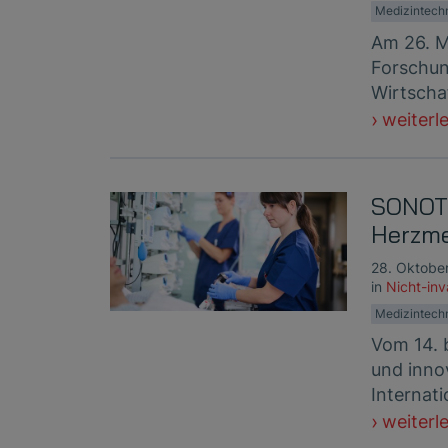
Medizintech
Am 26. M
Forschun
Wirtscha
weiterl
SONOTE
Herzme
28. Oktobe
in
Nicht-in
Medizintech
Vom 14. 
und inno
Internat
weiterl