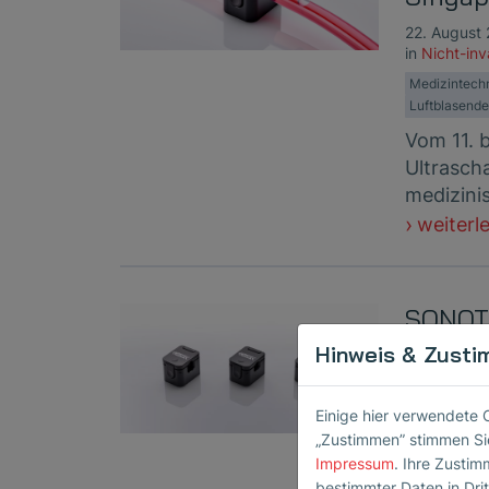
22. August
in
Nicht-in
Medizintech
Luftblasende
Vom 11. 
Ultrasch
medizini
weiterl
SONOTE
der C
Hinweis & Zusti
5. Oktober
in
Nicht-in
Einige hier verwendete 
Medizintech
„Zustimmen” stimmen Sie
Impressum
. Ihre Zustim
Die Weltl
bestimmter Daten in Dri