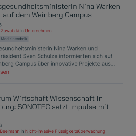
gesundheitsministerin Nina Warken
t auf dem Weinberg Campus
6
 Zawatzki
in
Unternehmen
Medizintechnik
sundheitsministerin Nina Warken und
präsident Sven Schulze informierten sich auf
berg Campus über innovative Projekte aus…
esen
rum Wirtschaft Wissenschaft in
urg: SONOTEC setzt Impulse mit
g
26
 Beelmann
in
Nicht-invasive Flüssigkeitsüberwachung