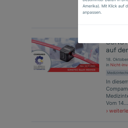
COMPAMED
Amerika). Mit Klick auf d
Düsseldo
anpassen.
weiterl
SONOTE
auf d
18. Oktobe
in
Nicht-in
Medizintech
In diese
Compame
Medizinte
Vom 14.
weiterl