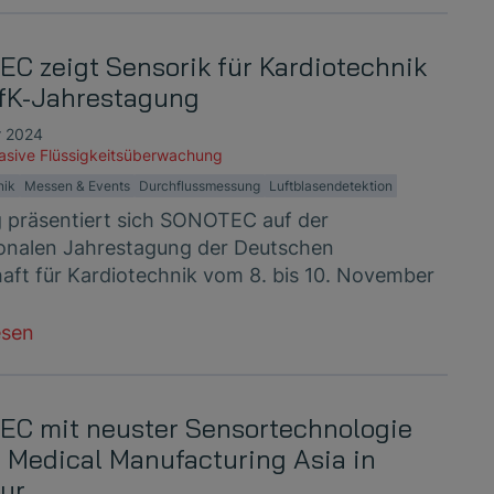
C zeigt Sensorik für Kardiotechnik
fK-Jahrestagung
r 2024
vasive Flüssigkeitsüberwachung
nik
Messen & Events
Durchflussmessung
Luftblasendetektion
g präsentiert sich SONOTEC auf der
ionalen Jahrestagung der Deutschen
haft für Kardiotechnik vom 8. bis 10. November
esen
C mit neuster Sensortechnologie
r Medical Manufacturing Asia in
ur