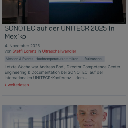
Photolithographie
Die Vorteile breitbandiger
EtherNet/IP Gateway
Low Flow Measurement with SONOFLOW
Ultraschallprüfköpfe
Zerstörungsfreie Prüfung von
Ultraschallanalyse bei der Lecksuche an
CO.55 V3.0
Luftblasen- und Blutleckdetektion in
Hochtemperatur-Keramiken
SONAPHONE DataSuite V
FAQ-L.4
Druckluftanlagen
Dialysemaschinen
Durchflusssensoren in Continuous
Schubplatten in der Keramikproduktion
SONAPHONE DataSuite D
FAQ-L.5
SONOTEC auf der UNITECR 2025 in
Application of Ultrasound Technology
Processing & Single-Use Anwendungen
Durchflusssensor für System zur
Mexiko
Herzunterstützung
SONAPHONE DataSuite S
FAQ-L.6
Energie in Dampf- und
Vergleichstest von Durchflusssensoren
4. November 2025
Kondensatsystemen sparen
von
Steffi Lorenz
in
Ultraschallwandler
SteamExpert Module
Messen & Events
Hochtemperaturkeramiken
Luftultraschall
Letzte Woche war Andreas Bodi, Director Competence Center
Engineering & Documentation bei SONOTEC, auf der
internationalen UNITECR-Konferenz – dem…
weiterlesen