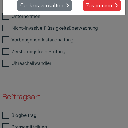
Cookies verwalten
Zustimmen
Unternehmen
Nicht-invasive Flüssigkeitsüberwachung
Vorbeugende Instandhaltung
Zerstörungsfreie Prüfung
Ultraschallwandler
Beitragsart
Blogbeitrag
Pressemitteilung