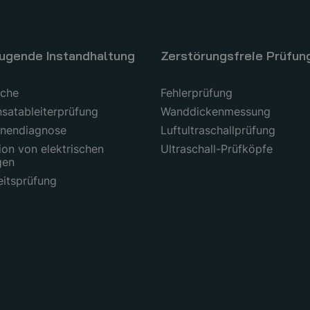
ugende Instandhaltung
Zerstörungsfreie Prüfun
uche
Fehlerprüfung
satableiterprüfung
Wanddickenmessung
nendiagnose
Luftultraschallprüfung
ion von elektrischen
Ultraschall-Prüfköpfe
gen
eitsprüfung