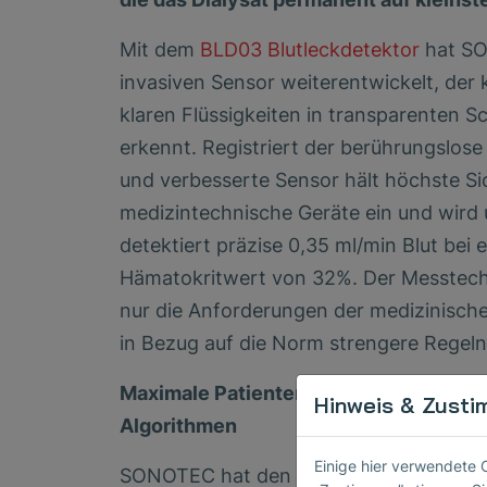
Mit dem
BLD03 Blutleckdetektor
hat SO
invasiven Sensor weiterentwickelt, der k
klaren Flüssigkeiten in transparenten S
erkennt. Registriert der berührungslose
und verbesserte Sensor hält höchste S
medizintechnische Geräte ein und wird u
detektiert präzise 0,35 ml/min Blut bei
Hämatokritwert von 32%. Der Messtechnik
nur die Anforderungen der medizinisch
in Bezug auf die Norm strengere Regel
Maximale Patientensicherheit durch b
Hinweis & Zusti
Algorithmen
Einige hier verwendete 
SONOTEC hat den BLD03 Sensor unter B