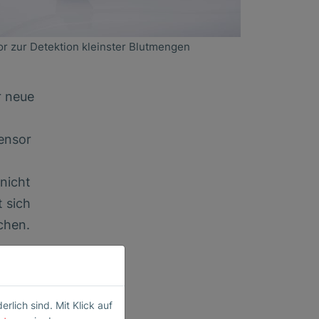
or zur Detektion kleinster Blutmengen
r neue
ensor
nicht
 sich
chen.
e-
lich sind. Mit Klick auf