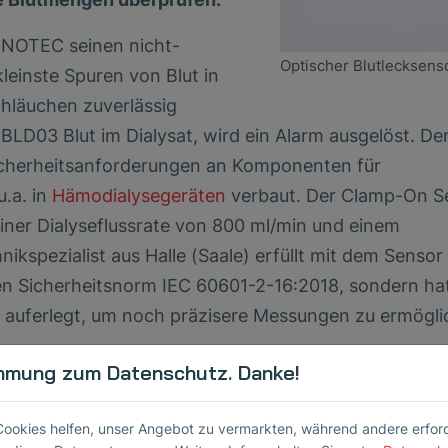
NOTEC seinen nicht-
Optischer Blutlecksens
leinste Spuren von Blut in
chläuchen zuverlässig
 BLD03 Blut im Dialysat, wird ein Alarm ausgelöst. De
icherheitsanforderungen an Komponenten für
.a. in
Hämodialysegeräten
verbaut. Der Clamp-On S
 einer Dialyseflussrate von 800 ml/min und einem
spezialist aus Halle (Saale) erfüllt mit dem Sensor 
en Sicherheitsnorm IEC 60601-2-16:2018, sondern hat
n auferlegt, um noch präzisere Messungen zu ermögli
ewährtes Hardware-Design und innovative Softwar
mmung zum Datenschutz. Danke!
Cookies helfen, unser Angebot zu vermarkten, während andere erforder
eachtung des internationalen Standards über die