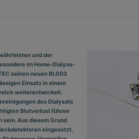
währleisten und der
besondere im Home-Dialyse-
OTEC seinen neuen BLD03
lässigen Einsatz in einem
eich weiterentwickelt.
nreinigungen des Dialysats
htigten Blutverlust führen
h sein. Aus diesem Grund
leckdetektoren eingesetzt,
te Blutmengen überprüfen.