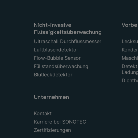
Nicht-invasive
Vorbe
Flüssigkeitsüberwachung
Ultraschall Durchflussmesser
Lecks
Luftblasendetektor
Konden
Flow-Bubble Sensor
Maschi
Füllstandsüberwachung
Detekt
Ladun
Blutleckdetektor
Dichth
Unternehmen
Kontakt
Karriere bei SONOTEC
Zertifizierungen