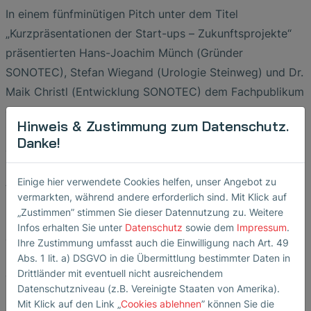
In einem fünfminütigen Pitch unter dem Titel
„Kurzpräsentationen der Start-ups – Zukunftsprojekte“
präsentierten Hans-Joachim Münch (Gründer
SONOTEC), Stefan Wiegand (Urologie Steinweg) und Dr.
Maik Christl (Entwicklung SONOTEC) dem Fachpublikum
den aktuellen Projektstand. Aus der zweijährigen
Hinweis & Zustimmung zum Datenschutz.
Zusammenarbeit entsteht bis zum Ende des Jahres ein
Danke!
erstes Produktmuster.
„Die Auswahl als TDG-Zukunftsprojekt und die Einladung
Einige hier verwendete Cookies helfen, unser Angebot zu
vermarkten, während andere erforderlich sind. Mit Klick auf
zum Parlamentarischen Abend sind für uns eine
„Zustimmen” stimmen Sie dieser Datennutzung zu. Weitere
besondere Ehre“, erklärt Hans-Joachim Münch. „Die
Infos erhalten Sie unter
Datenschutz
sowie dem
Impressum
.
durchweg positive Resonanz aus Politik, Wissenschaft
Ihre Zustimmung umfasst auch die Einwilligung nach Art. 49
und Praxis motiviert uns, UroFlow 2.0 konsequent
Abs. 1 lit. a) DSGVO in die Übermittlung bestimmter Daten in
Drittländer mit eventuell nicht ausreichendem
weiterzuentwickeln – für eine digitalisierte und
Datenschutzniveau (z.B. Vereinigte Staaten von Amerika).
patientennahe Gesundheitsversorgung.“
Mit Klick auf den Link „
Cookies ablehnen
” können Sie die