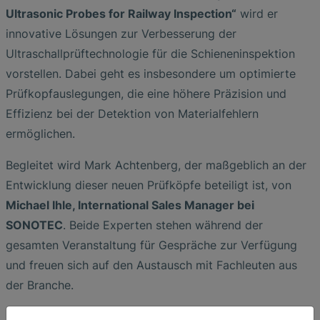
Ultrasonic Probes for Railway Inspection“
wird er
innovative Lösungen zur Verbesserung der
Ultraschallprüftechnologie für die Schieneninspektion
vorstellen. Dabei geht es insbesondere um optimierte
Prüfkopfauslegungen, die eine höhere Präzision und
Effizienz bei der Detektion von Materialfehlern
ermöglichen.
Begleitet wird Mark Achtenberg, der maßgeblich an der
Entwicklung dieser neuen Prüfköpfe beteiligt ist, von
Michael Ihle, International Sales Manager bei
SONOTEC
. Beide Experten stehen während der
gesamten Veranstaltung für Gespräche zur Verfügung
und freuen sich auf den Austausch mit Fachleuten aus
der Branche.
Mit ihrer Teilnahme an der EFNDT Railway NDT 2025