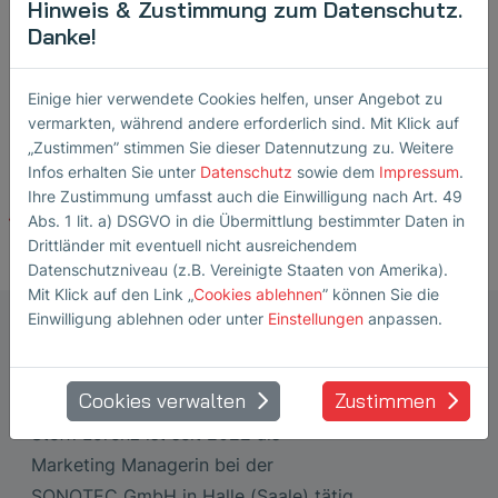
Hinweis & Zustimmung zum Datenschutz.
unterstreicht SONOTEC ihr Engagement für die
Danke!
kontinuierliche Weiterentwicklung der Ultraschallprüfung
im Bahnbereich und ihre enge Zusammenarbeit mit
Einige hier verwendete Cookies helfen, unser Angebot zu
Kunden und Partnern weltweit.
vermarkten, während andere erforderlich sind. Mit Klick auf
„Zustimmen” stimmen Sie dieser Datennutzung zu. Weitere
Infos erhalten Sie unter
Datenschutz
sowie dem
Impressum
.
Ihre Zustimmung umfasst auch die Einwilligung nach Art. 49
Zurück zur Übersicht
Abs. 1 lit. a) DSGVO in die Übermittlung bestimmter Daten in
Drittländer mit eventuell nicht ausreichendem
Datenschutzniveau (z.B. Vereinigte Staaten von Amerika).
Mit Klick auf den Link „
Cookies ablehnen
” können Sie die
Einwilligung ablehnen oder unter
Einstellungen
anpassen.
Marketing Manager
Ultraschallwandler
Steffi Lorenz
Cookies verwalten
Zustimmen
Steffi Lorenz ist seit 2022 als
Marketing Managerin bei der
SONOTEC GmbH in Halle (Saale) tätig