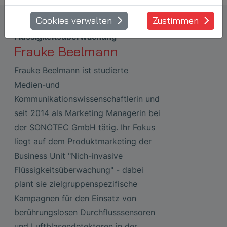
Cookies verwalten
Zustimmen
Marketing Manager Nicht-invasive
Flüssigkeitsüberwachung
Frauke Beelmann
Frauke Beelmann ist studierte
Medien-und
Kommunikationswissenschaftlerin und
seit 2014 als Marketing Managerin bei
der SONOTEC GmbH tätig. Ihr Fokus
liegt auf dem Produktmarketing der
Business Unit "Nich-invasive
Flüssigkeitsüberwachung" - dabei
plant sie zielgruppenspezifische
Kampagnen für den Einsatz von
berührungslosen Durchflusssensoren
und Luftblasendetektoren in der