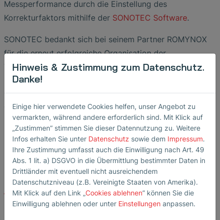
Messperformance durch die Einstellung des
Korrekturfaktors mithilfe der
SONOTEC Software
.
SONOTEC bedankt sich bei seinem Partner ROMYNOX
für die erneut erfolgreiche Organisation der
Hinweis & Zustimmung zum Datenschutz.
Veranstaltung sowie bei allen Teilnehmern für den
Danke!
interessanten Austausch. Das große Interesse an der
berührungslosen Durchflussmessung unterstreicht die
Einige hier verwendete Cookies helfen, unser Angebot zu
wachsende Nachfrage nach zuverlässigen und
vermarkten, während andere erforderlich sind. Mit Klick auf
kontaminationsfreien Lösungen zur
„Zustimmen” stimmen Sie dieser Datennutzung zu. Weitere
Prozessüberwachung in der Bioprozesstechnik und in
Infos erhalten Sie unter
Datenschutz
sowie dem
Impressum
.
High-Purity-Anwendungen.
Ihre Zustimmung umfasst auch die Einwilligung nach Art. 49
Abs. 1 lit. a) DSGVO in die Übermittlung bestimmter Daten in
Drittländer mit eventuell nicht ausreichendem
Datenschutzniveau (z.B. Vereinigte Staaten von Amerika).
Mit Klick auf den Link „
Cookies ablehnen
” können Sie die
Zurück zur Übersicht
Einwilligung ablehnen oder unter
Einstellungen
anpassen.