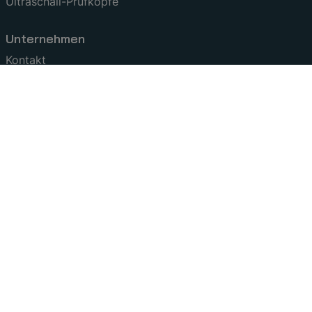
Ultraschall-Prüfköpfe
Unternehmen
Kontakt
Karriere bei SONOTEC
Zertifizierungen
+49 345 13317 - 0
sonotec
@
sonotec
.
de