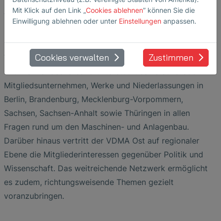
(VDMA) ist einer der bedeutendsten
Mit Klick auf den Link „
Cookies ablehnen
” können Sie die
Verbandsdienstleister und bietet das größte
Einwilligung ablehnen oder unter
Einstellungen
anpassen.
Branchennetzwerk der Investitionsgüterindustrie in
Europa. Seine Regionalvertretung in Ostdeutschland, der
Cookies verwalten
Zustimmen
VDMA Ost, versteht sich als Sprachrohr der Branche vor
Ort. Der Landesverband unterstützt seine etwa 350
Mitgliedsunternehmen, Werke und Niederlassungen in
Berlin, Brandenburg, Mecklenburg-Vorpommern,
Sachsen, Sachsen-Anhalt sowie Thüringen in allen
Fragen rund um den Maschinen- und Anlagenbau.
Darüber hinaus vertritt der VDMA Ost auf regionaler
Ebene die Mitgliederinteressen gegenüber Politik und
Wissenschaft. Das weitreichende Netzwerk ermöglicht
es zudem, richtungsweisende Themen gezielt
voranzubringen.