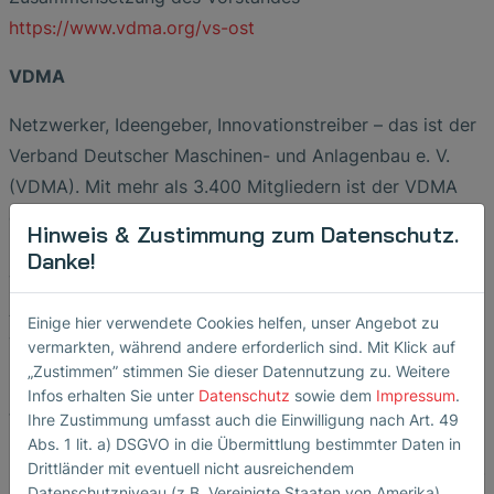
https://www.vdma.org/vs-ost
VDMA
Netzwerker, Ideengeber, Innovationstreiber – das ist der
Verband Deutscher Maschinen- und Anlagenbau e. V.
(VDMA). Mit mehr als 3.400 Mitgliedern ist der VDMA
der größte Industrieverband in Europa und die
Hinweis & Zustimmung zum Datenschutz.
bedeutendste Netzwerkorganisation der Branche. Als
Danke!
wichtigstes Sprachrohr des Maschinen- und
Anlagenbaus vertritt der Verband die gemeinsamen
Einige hier verwendete Cookies helfen, unser Angebot zu
wirtschaftlichen, technischen und wissenschaftlichen
vermarkten, während andere erforderlich sind. Mit Klick auf
Interessen dieser einzigartigen und vielfältigen Industrie.
„Zustimmen” stimmen Sie dieser Datennutzung zu. Weitere
Infos erhalten Sie unter
Datenschutz
sowie dem
Impressum
.
VDMA Ost
Ihre Zustimmung umfasst auch die Einwilligung nach Art. 49
Abs. 1 lit. a) DSGVO in die Übermittlung bestimmter Daten in
Der Verband Deutscher Maschinen- und Anlagenbau e. V.
Drittländer mit eventuell nicht ausreichendem
Datenschutzniveau (z.B. Vereinigte Staaten von Amerika).