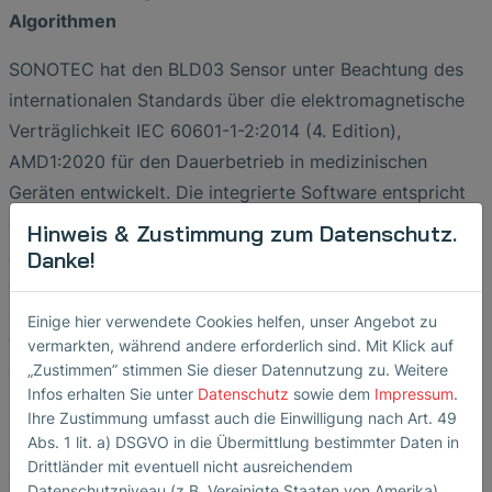
Algorithmen
SONOTEC hat den BLD03 Sensor unter Beachtung des
internationalen Standards über die elektromagnetische
Verträglichkeit IEC 60601-1-2:2014 (4. Edition),
AMD1:2020 für den Dauerbetrieb in medizinischen
Geräten entwickelt. Die integrierte Software entspricht
dem internationalen Standard IEC 62304:2006,
Hinweis & Zustimmung zum Datenschutz.
AMD1:2015. Die implementierten Algorithmen
Danke!
gewährleisten die Zuverlässigkeit des BLD03 und
schützen den Sensor vor Fehlfunktionen, die z.B. durch
Einige hier verwendete Cookies helfen, unser Angebot zu
Veränderungen der Intensität des Umgebungslichts
vermarkten, während andere erforderlich sind. Mit Klick auf
„Zustimmen” stimmen Sie dieser Datennutzung zu. Weitere
verursacht werden können. Zusätzlich prüft der
Infos erhalten Sie unter
Datenschutz
sowie dem
Impressum
.
Blutleckdetektor die Messdaten auf Plausibilität. Das
Ihre Zustimmung umfasst auch die Einwilligung nach Art. 49
bewährte Hardware-Design sowie innovative Software-
Abs. 1 lit. a) DSGVO in die Übermittlung bestimmter Daten in
Drittländer mit eventuell nicht ausreichendem
Algorithmen tragen zu einem Höchstmaß an
Datenschutzniveau (z.B. Vereinigte Staaten von Amerika).