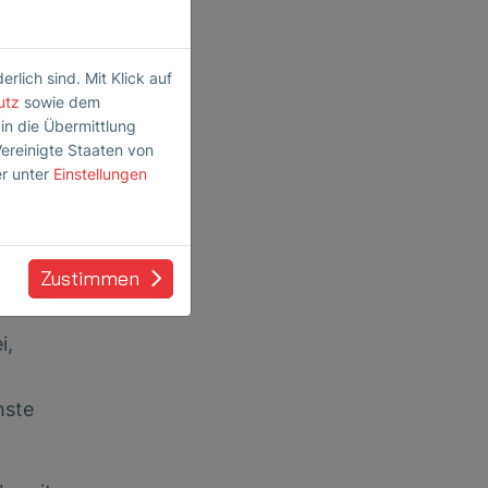
von
lich sind. Mit Klick auf
üssen
utz
sowie dem
 in die Übermittlung
Vereinigte Staaten von
ch
er unter
Einstellungen
en.
Zustimmen
i,
hste