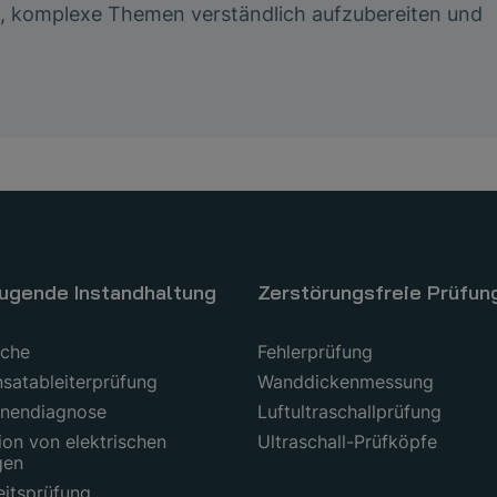
es, komplexe Themen verständlich aufzubereiten und
ugende Instandhaltung
Zerstörungsfreie Prüfun
uche
Fehlerprüfung
satableiterprüfung
Wanddickenmessung
nendiagnose
Luftultraschallprüfung
ion von elektrischen
Ultraschall-Prüfköpfe
gen
eitsprüfung