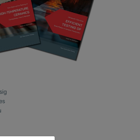
sig
es
u