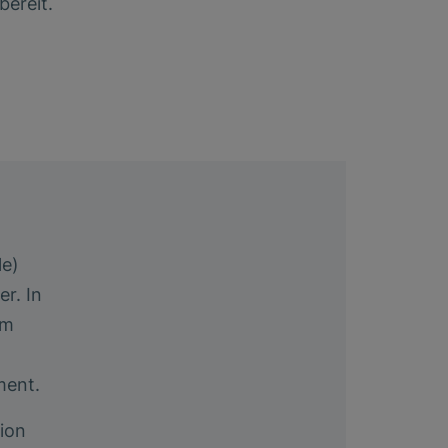
ereit.
le)
r. In
um
ment.
ion