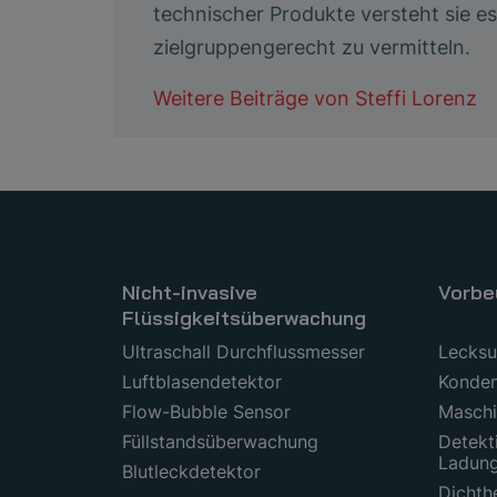
technischer Produkte versteht sie 
zielgruppengerecht zu vermitteln.
Weitere Beiträge von
Steffi Lorenz
Nicht-invasive
Vorbe
Flüssigkeitsüberwachung
Ultraschall Durchflussmesser
Lecks
Luftblasendetektor
Konden
Flow-Bubble Sensor
Maschi
Füllstandsüberwachung
Detekt
Ladun
Blutleckdetektor
Dichth