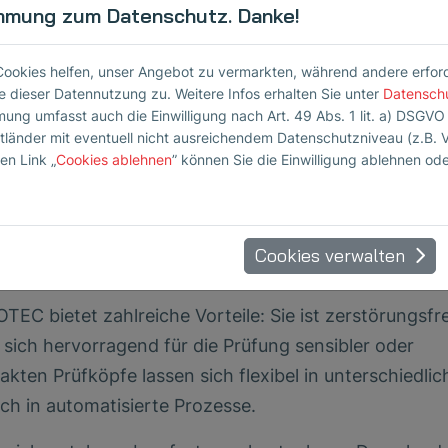
hubplattenfertigung
mmung zum Datenschutz. Danke!
t die Anwendung von Luftultraschall bei der Prüfung 
Cookies helfen, unser Angebot zu vermarkten, während andere erforder
. Diese werden hohen Belastungen ausgesetzt und m
 dieser Datennutzung zu. Weitere Infos erhalten Sie unter
Datensch
Ziel ist es, Ausschuss zu reduzieren und die
mung umfasst auch die Einwilligung nach Art. 49 Abs. 1 lit. a) DSGVO
ttländer mit eventuell nicht ausreichendem Datenschutzniveau (z.B. 
 der berührungslosen Luftultraschallprüfung lassen si
en Link „
Cookies ablehnen
” können Sie die Einwilligung ablehnen od
 erkennen – auch in automatisierten Fertigungsprozess
 Prüfung von Schubplatten in der Keramikproduktion
Cookies verwalten
ählt
EC bietet zahlreiche Vorteile: Sie ist zerstörungsfre
sich hervorragend für die Prüfung sensibler oder
kten Prüfköpfe lassen sich flexibel in unterschiedlic
h in automatisierte Prozesse.