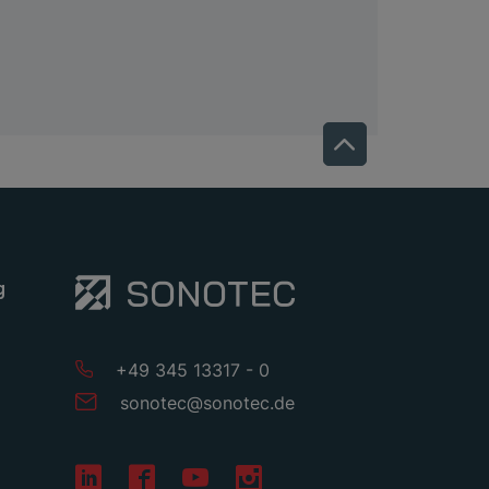
g
+49 345 13317 - 0
sonotec
@
sonotec
.
de