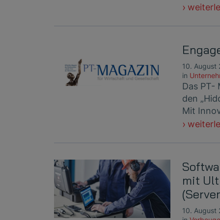
weiterl
Engage
10. August
in
Unterne
Das PT- 
den „Hi
Mit Inno
weiterl
Softwa
mit Ul
(Serve
10. August
in
Vorbeuge