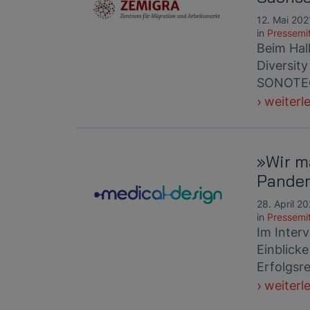
12. Mai 202
in
Pressemit
Beim Hal
Diversit
SONOTEC 
weiterl
»Wir m
Pande
28. April 2
in
Pressemit
Im Inter
Einblick
Erfolgsre
weiterl