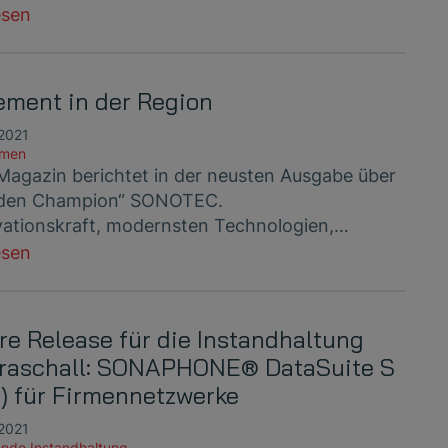
esen
ment in der Region
 2021
hmen
Magazin berichtet in der neusten Ausgabe über
dden Champion“ SONOTEC.
vationskraft, modernsten Technologien,…
esen
re Release für die Instandhaltung
traschall: SONAPHONE® DataSuite S
r) für Firmennetzwerke
 2021
nde Instandhaltung