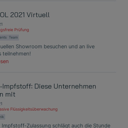
L 2021 Virtuell
21
gsfreie Prüfung
ents
Team
rtuellen Showroom besuchen und an live
 teilnehmen!
esen
-Impfstoff: Diese Unternehmen
n mit
21
vasive Flüssigkeitsüberwachung
nik
 Impfstoff-Zulassung schlägt auch die Stunde