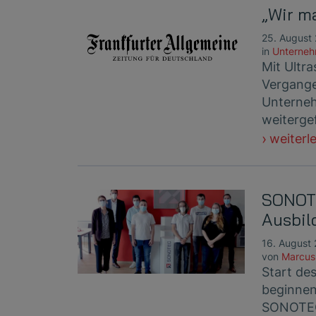
„Wir m
25. August
in
Unterne
Mit Ultr
Vergange
Unterneh
weiterge
weiterl
SONOTE
Ausbil
16. August
von
Marcus
Start de
beginnen
SONOTE