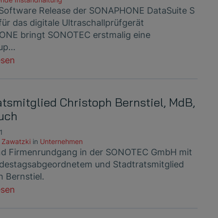
Software Release der SONAPHONE DataSuite S
für das digitale Ultraschallprüfgerät
NE bringt SONOTEC erstmalig eine
up…
esen
atsmitglied Christoph Bernstiel, MdB,
uch
1
 Zawatzki
in
Unternehmen
und Firmenrundgang in der SONOTEC GmbH mit
estagsabgeordnetem und Stadtratsmitglied
 Bernstiel.
esen