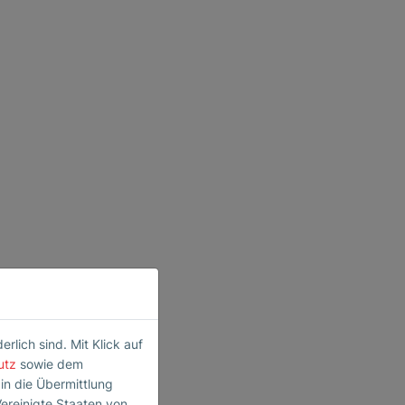
lich sind. Mit Klick auf
utz
sowie dem
 in die Übermittlung
Vereinigte Staaten von