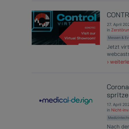
CONTRO
27. April 20
in
Zerstörun
Messen & Ev
Jetzt vi
webcasts
weiterl
Corona
spritze
17. April 20
in
Nicht-in
Medizintech
Nach der