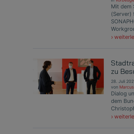
Mit dem 
(Server) 
SONAPHO
Workgro
weiterl
Stadtr
zu Bes
28. Juli 202
von
Marcus
Dialog 
dem Bund
Christoph
weiterl