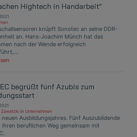
achen Hightech in Handarbeit“
 2021
hmen
aschallsensoren knüpft Sonotec an seine DDR-
nheit an. Hans-Joachim Münch hat das
men nach der Wende erfolgreich
führt,…
esen
C begrüßt fünf Azubis zum
dungsstart
 2021
 Zawatzki
in
Unternehmen
s neuen Ausbildungsjahres. Fünf Auszubildende
 ihren beruflichen Weg gemeinsam mit
C.