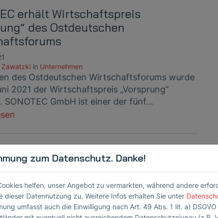
C erhält Wirtschaftspreis
rung“ des Ostdeutschen
haftsforums
21
 Zawatzki
in
Unternehmen
n des Ostdeutschen Wirtschaftsforums wurde
uni 2021 der Wirtschaftspreis „Vorsprung“
n. SONOTEC GmbH ist einer der fünf…
esen
ONE DataSuite Software:
mmung zum Datenschutz. Danke!
ite V ersetzt etablierten DataViewer
Cookies helfen, unser Angebot zu vermarkten, während andere erforder
21
 dieser Datennutzung zu. Weitere Infos erhalten Sie unter
nde Instandhaltung
Datensch
 launcht mit der SONAPHONE DataSuite V für
mung umfasst auch die Einwilligung nach Art. 49 Abs. 1 lit. a) DSGVO
ttländer mit eventuell nicht ausreichendem Datenschutzniveau (z.B. 