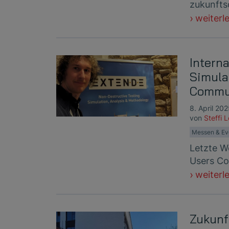
zukunftso
weiterl
Interna
Simula
Commun
8. April 20
von
Steffi 
Messen & Ev
Letzte W
Users Com
weiterl
Zukunf