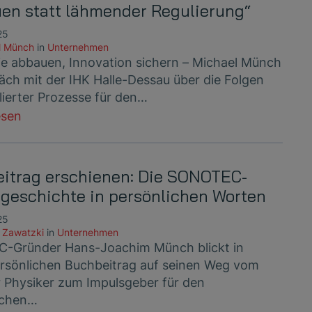
uen statt lähmender Regulierung“
25
l Münch
in
Unternehmen
ie abbauen, Innovation sichern – Michael Münch
äch mit der IHK Halle-Dessau über die Folgen
lierter Prozesse für den…
esen
itrag erschienen: Die SONOTEC-
sgeschichte in persönlichen Worten
25
 Zawatzki
in
Unternehmen
-Gründer Hans-Joachim Münch blickt in
rsönlichen Buchbeitrag auf seinen Weg vom
r Physiker zum Impulsgeber für den
schen…