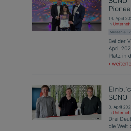
SONOTE
Pionee
14. April 2
in
Unterne
Messen & Ev
Bei der 
April 20
Platz in 
weiterl
Einblic
SONOT
8. April 20
in
Unterne
Drei Deu
die Welt 