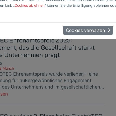
PTC 2025 vertreten – mit einem eigenen Stand
en Link „
Cookies ablehnen
” können Sie die Einwilligung ablehnen od
wie einem gemeinsamen Fachvortrag…
esen
Cookies verwalten
C Ehrenamtspreis 2025:
ment, das die Gesellschaft stärkt
s Unternehmen prägt
25
a Münch
TEC Ehrenamtspreis wurde verliehen – eine
nung für außergewöhnliches Engagement
b des Unternehmens und im gesellschaftlichen…
esen