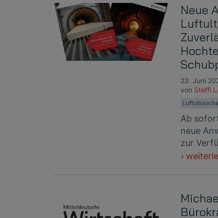
Neue A
Luftul
Zuverl
Hochte
Schubp
23. Juni 20
von
Steffi 
Luftultrascha
Ab sofor
neue Anw
zur Verf
weiterl
Michae
Bürokr