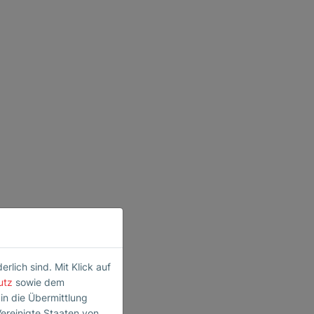
lich sind. Mit Klick auf
utz
sowie dem
 in die Übermittlung
Vereinigte Staaten von