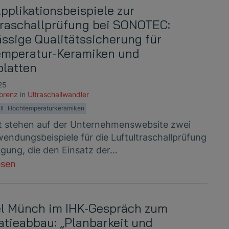
pplikationsbeispiele zur
traschallprüfung bei SONOTEC:
ässige Qualitätssicherung für
mperatur-Keramiken und
latten
25
Lorenz
in
Ultraschallwandler
ll
Hochtemperaturkeramiken
t stehen auf der Unternehmenswebsite zwei
endungsbeispiele für die Luftultraschallprüfung
ügung, die den Einsatz der…
esen
l Münch im IHK-Gespräch zum
atieabbau: „Planbarkeit und