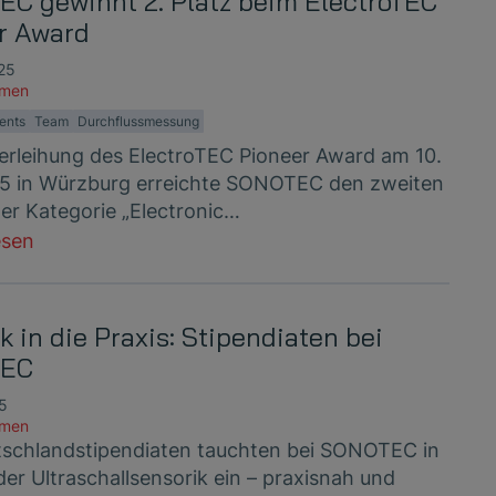
C gewinnt 2. Platz beim ElectroTEC
r Award
025
hmen
ents
Team
Durchflussmessung
Verleihung des ElectroTEC Pioneer Award am 10.
25 in Würzburg erreichte SONOTEC den zweiten
der Kategorie „Electronic…
esen
k in die Praxis: Stipendiaten bei
EC
25
hmen
tschlandstipendiaten tauchten bei SONOTEC in
der Ultraschallsensorik ein – praxisnah und