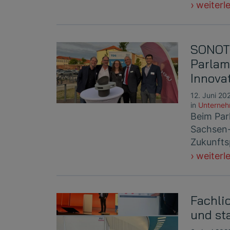
weiterl
SONOTE
Parlam
Innovat
12. Juni 20
in
Unterne
Beim Par
Sachsen-
Zukunfts
weiterl
Fachli
und st