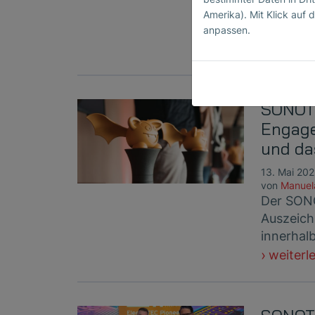
auf der 
Amerika). Mit Klick auf d
(J9) so
anpassen.
weiterl
SONOTE
Engage
und da
13. Mai 20
von
Manuel
Der SONO
Auszeich
innerhal
weiterl