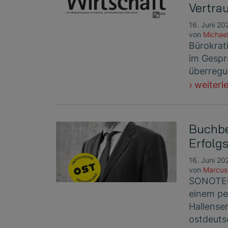
Vertra
16. Juni 20
von
Michae
Bürokrat
im Gespr
überregu
weiterl
Buchbe
Erfolg
16. Juni 20
von
Marcus
SONOTEC
einem pe
Hallense
ostdeut